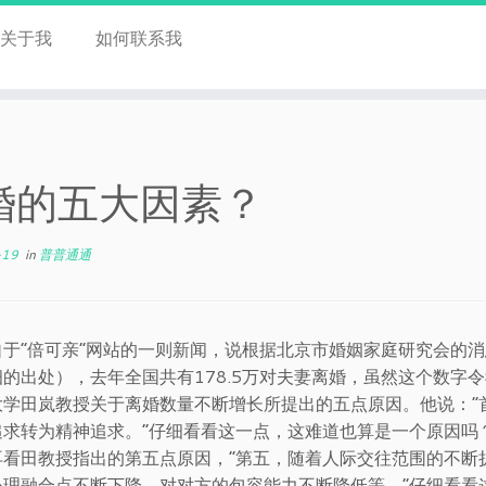
关于我
如何联系我
婚的五大因素？
-19
in
普普通通
自于“倍可亲”网站的一则新闻，说根据北京市婚姻家庭研究会的
细的出处），去年全国共有178.5万对夫妻离婚，虽然这个数字
大学田岚教授关于离婚数量不断增长所提出的五点原因。他说：“
追求转为精神追求。”仔细看看这一点，这难道也算是一个原因吗
再看田教授指出的第五点原因，“第五，随着人际交往范围的不断
心理融合点不断下降，对对方的包容能力不断降低等。”仔细看看