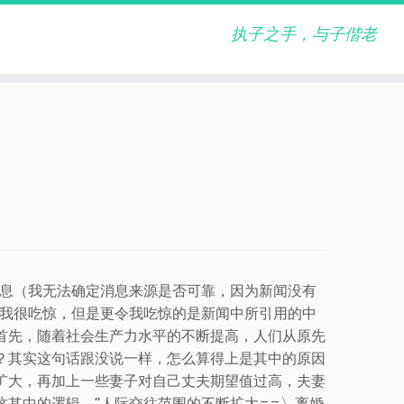
执子之手，与子偕老
消息（我无法确定消息来源是否可靠，因为新闻没有
令我很吃惊，但是更令我吃惊的是新闻中所引用的中
首先，随着社会生产力水平的不断提高，人们从原先
？其实这句话跟没说一样，怎么算得上是其中的原因
扩大，再加上一些妻子对自己丈夫期望值过高，夫妻
这其中的逻辑，“人际交往范围的不断扩大==〉离婚