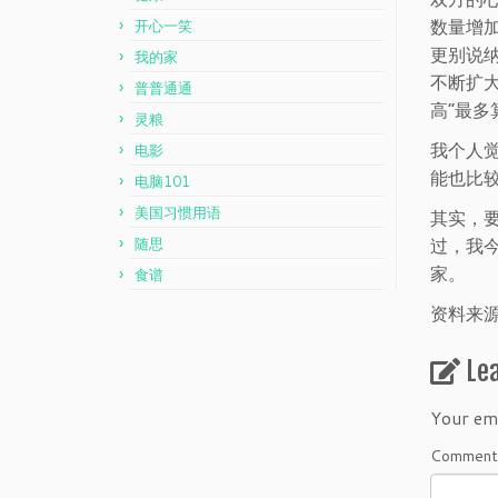
数量增加
开心一笑
更别说
我的家
不断扩
普普通通
高”最
灵粮
我个人
电影
能也比
电脑101
美国习惯用语
其实，
过，我
随思
家。
食谱
资料来
Le
Your ema
Commen