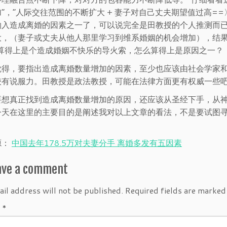
”，“人际交往范围的不断扩大 + 妻子对自己丈夫期望值过高=
纳入造成离婚的因素之一了，可以说完全是田教授的个人推测而已
大，（妻子或丈夫从他人那里学习到维系婚姻的机会增加），结
多算得上是个造成婚姻不快乐的导火索，怎么算得上是原因之一？
觉得，要指出造成离婚数量增加的因素，至少也应该由社会学家
较有说服力。田教授是政法教授，可能在法律方面更有权威一些
要想真正找到造成离婚数量增加的原因，还应该从圣经下手，从
今天在这里的主要目的是阐述我对以上文章的看法，不是要试图
源：
中国去年178.5万对夫妻分手 离婚多发有五因素
ave a comment
il address will not be published.
Required fields are marke
t
*