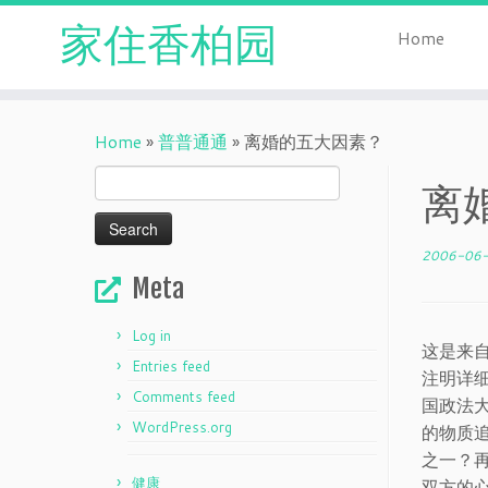
家住香柏园
Home
Skip
to
Home
»
普普通通
»
离婚的五大因素？
content
Search
离
for:
2006-06
Meta
Log in
这是来
Entries feed
注明详
Comments feed
国政法
WordPress.org
的物质
之一？
健康
双方的