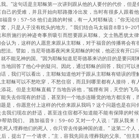
从我。”这句话是主耶稣第一次讲到跟从他的人要付的代价，但是
言自己的受难，并且开始向耶路撒冷出发，当时有很多人跟着他
加福音9：57-58 他们走路的时候，有一人对耶稣说：“你无论
窝，只是人子没有枕头的地方。” 我们结合马太福音8章19-
息和所施行的神迹奇事所吸引而想要跟从耶稣。文士熟悉犹太律
们会认为，这样的人愿意来跟从主耶稣，对于福音的传播将会有
的想法。譬如，当尼哥德慕夜闲来见耶稣的时候，他还没有开口问
，就不能见神的国。”因为耶稣知道尼哥德慕来访的目的是要问耶
了当地回答了他心中的疑问。因此，通过耶稣的回答，我们可以
的话，我们可以看出，主耶稣知道他对于跟从主耶稣有错误的理
从主耶稣可以不愁吃穿，不愁住宿，而且到哪里都有人接待，有
上添花。但是主耶稣直截了当地告诉他，“狐狸有洞，天空的飞鸟
可能失去你现有的舒适，甚至到一个地步连睡觉的地方都没有，
问题是，你愿意付上这样的代价来跟从我吗？这个问题也是在问
失去我们现在的舒适，甚至连住宿都不知道能不能有保障的时候
帮助我们。 路加福音9：59-60 又对一个人说：“跟从我来
任凭死人埋葬他们的死人，你只管去传扬神国的道。” 这第二个
之后，提出了一个请求，“主，容我先回去埋葬我的父亲。”但主