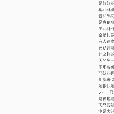
是短短
稱耶穌
音和馬
是宣稱
主耶穌
全是錯
有人這
要預言
什么样
天的另
来形容
耶稣的
那就来
始很快
5），
是神也
飞鸟要
测是大