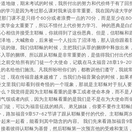
一道地做，期末考试的时候，我所付出的努力和代价终于有了回
功的学习是因为考过那么课对我来说非常重要。我在国内读大学的时
过那门课不是只得个60分或者浪费一点的70分，而是至少在8
住奖学金太重要了，所以不惜付上代价努力学习。 神的恩典是白
真心相信并接受主耶稣，你就得到了这份恩典。但是，信耶稣和
沼泽地，大喊救命，后来被一个人拉出了沼泽地，那人说你跟着
所说的做。我们信耶稣的时候，主把我们从罪的捆绑中释放出来
落入罪的捆绑。所以跟从耶稣是非常重要的，是值得我们付出代价
天之前交给所有的门徒一个大使命，记载在马太福音28章19-2
灵的名给他们施洗。凡我所吩咐你们的，都教训他们遵守，我就常
不过，现在传福音越来越难了，当我们办福音聚会的时候，如果
经文里我们却看到很奇怪的一个现象，那就是主耶稣对于别人要
什么？我觉得是因为主耶稣看重的是事工或者使命本身，而不是
用气馁或者内疚，因为主耶稣看重的是我们是不是在为大使命而
的门徒，可以为福音征战的精兵。弟兄姊妹，你要不要作主耶稣的
外，路加福音9章57-62节讲了跟从耶稣要付的代价。主耶稣
合起来一起看，能看到其中隐含的内容。 我们先来看路加福音9章
，接着彼得认耶稣为基督，然后耶稣第一次预言他的受难和复活，