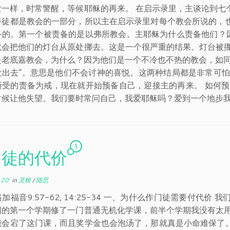
女一样，时常警醒，等候耶稣的再来。 在启示录里，主谈论到七
督徒都是教会的一部分，所以主在启示录里对每个教会所说的，
备的。第一个被责备的是以弗所教会。主耶稣为什么责备他们？因
就会把他们的灯台从原处挪去。这是一个很严重的结果。灯台被挪
是老底嘉教会，为什么？因为他们是一个不冷也不热的教会，如同
吐出去”。意思是他们不会讨神的喜悦。这两种结局都是非常可怕
所受的责备为戒，现在就开始预备自己，迎接主的再来。 如何预
时候让他失望。我们要时常问自己，我爱耶稣吗？爱到一个地步
1
门徒的代价
-20
in
灵粮
/
随思
加福音9:57-62, 14:25-34 一、为什么作门徒需要付
国的第一个学期修了一门普通无机化学课，前半个学期我没有太用
能会宕了这门课，而且奖学金也会泡汤了，那就真是小命难保了