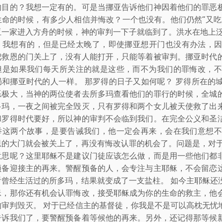
的目的？我想一定有的。可是当挪亚告诉他们神因着他们的罪恶
生命的时候，有多少人相信并悔改？一个也没有。他们仍然“又吃
亚一家进入方舟的时候，神的审判一下子就临到了。洪水在地上泛
？我想有的，但是已经太晚了，即使挪亚想开门也没有办法，因为
把救恩的门关上了，没有人能打开，只能等着被审判。挪亚时代
但是如果我们每天所关注的就是这些，而不为我们的罪悔改，不
局和挪亚时代的人一样。 那罗得的日子又如何呢？ 罗得所在的
恶极大，当神的两位使者去所多玛查看他们的罪行的时候，全城
多玛，一夜之间被完全毁灭，只有罗得和两个女儿被天使救了出
和罗得时代要好，所以神的审判不会临到我们。在完全公义和圣
举这两个故事，是要告诫我们，他一定会再来，会在我们意想不
恩的大门就会被关上了，再没有悔改认罪的机会了。问题是，对于
意思呢？这里耶稣不是建议门徒应该怎么做，而是用一些他们都
预备迎接主的再来。警醒预备的人，会专注与主耶稣，不会留恋
看曾经生活过的所多玛，结果就变成了一支盐柱。 如今主耶稣还
稣，那你还有机会认罪悔改，接受耶稣成为你的生命的救主，他
的审判毁灭。 对于已经信主的基督徒，你我是不是可以高枕无忧
告诉我们了，要警醒预备着等候他的再来。另外，还记得那等候