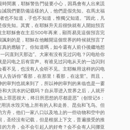
段時間裏，耶穌警告門徒要小心，因爲會有人出來謊
告誡我們要防備這樣的人，他們是假先知。在馬太福
者也不知道，子也不知道，惟獨父知道。”因此，凡
是假先知。其實，在耶穌升天后很快就有人開始預言
說主耶穌會在主后500年再來，顯而易見這個預言完
很諷刺的是，耶穌在他離開這個世界的時候就預言了
言真的應驗了。你知道嗎，如今還有人前仆後繼地想
边一闪直到天那边”。大家有没有见过闪电？闪电给你
就是闪电之后有雷声。有谁见过闪电从天的一边闪到
会看不见，也没有人会听不见。主耶稣用这样的闪电
人告诉你“看那，在那里！看那，在这里”。而且，
神的审判也就来到了，所以神的审判的来临也是一霎
舟和大洪水的记载吗？自从罪进入世界之后，人就开
地上罪恶很大，终日所思想的尽都是恶”（创世记6：
定用洪水毁灭地上所有的人和走兽、昆虫和飞鸟。但
的方舟，他们一家八口以及地上的一些动物和空中的
间，圣经没有记载，但是根据上下文，普遍接受的推
目的方舟，会不会引起人的好奇？会不会有人问挪亚