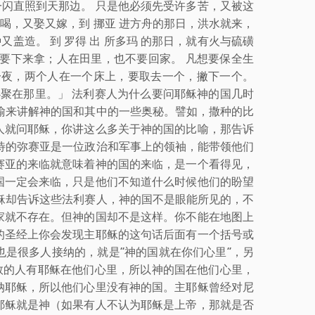
一闪直照到天那边。 只是他必须先受许多苦，又被这
又喝，又娶又嫁，到 挪亚 进方舟的那日，洪水就来，
盖造。 到 罗得 出 所多玛 的那日，就有火与硫磺
要下来拿；人在田里，也不要回家。 凡想要保全生
一夜，两个人在一个床上，要取去一个，撇下一个。
必聚在那里。」 法利赛人为什么要问耶稣神的国几时
喻来讲解神的国和其中的一些奥秘。譬如，撒种的比
人就问耶稣，你讲这么多关于神的国的比喻，那告诉
待的弥赛亚是一位政治和军事上的领袖，能带领他们
赛亚的来临就意味着神的国的来临，是一个看得见，
国一定会来临，只是他们不知道什么时候他们的盼望
稣却告诉这些法利赛人，神的国不是眼能所见的，不
家就不存在。但神的国却不是这样。你不能在地图上
的圣经上你会发现主耶稣的这句话后面有一个括号或
是很多人接纳的，就是“神的国就在你们心里”，另
救的人有耶稣在他们心里，所以神的国在他们心里，
纳耶稣，所以他们心里没有神的国。主耶稣曾经对尼
耶稣就是神（如果有人不认为耶稣是上帝，那就是否