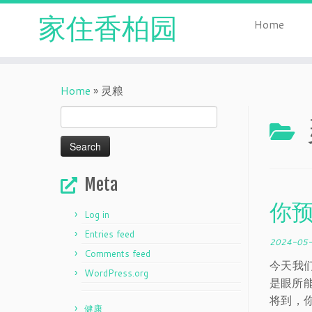
家住香柏园
Home
Skip
to
Home
»
灵粮
content
Search
for:
Meta
你
Log in
Entries feed
2024-05
Comments feed
今天我
WordPress.org
是眼所
将到，
健康