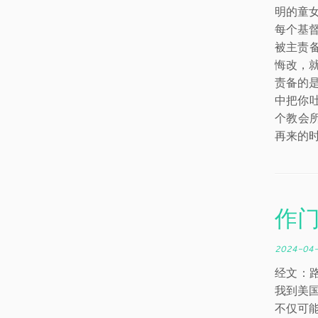
明的童
每个基
被主责
悔改，
责备的
中把你
个教会
再来的
作
2024-04
经文：路
我到美
不仅可