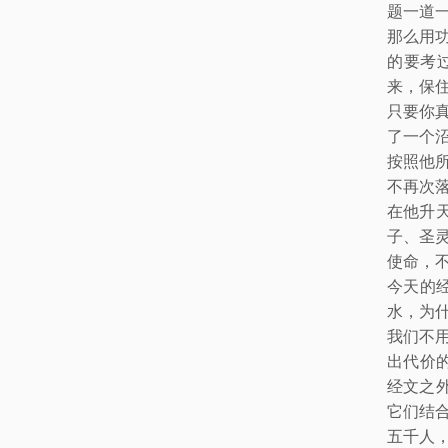
题一道
那么用
的要考
来，保
只要你
了一个
按照他
不再次
在他升
子、圣
使命，
今天的
水，为
我们不
出代价
经文之
它们结
五千人