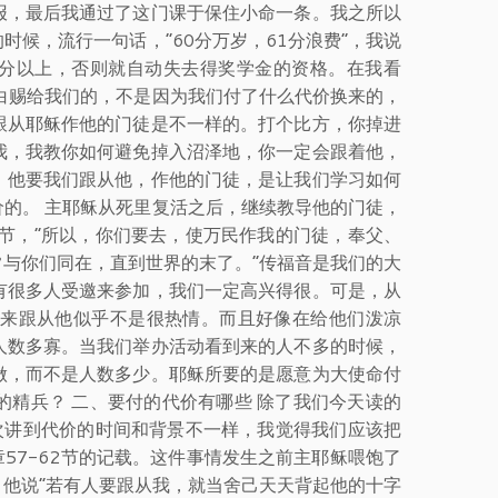
报，最后我通过了这门课于保住小命一条。我之所以
候，流行一句话，“60分万岁，61分浪费”，我说
0分以上，否则就自动失去得奖学金的资格。在我看
白赐给我们的，不是因为我们付了什么代价换来的，
跟从耶稣作他的门徒是不一样的。打个比方，你掉进
我，我教你如何避免掉入沼泽地，你一定会跟着他，
，他要我们跟从他，作他的门徒，是让我们学习如何
的。 主耶稣从死里复活之后，继续教导他的门徒，
0节，“所以，你们要去，使万民作我的门徒，奉父、
与你们同在，直到世界的末了。”传福音是我们的大
有很多人受邀来参加，我们一定高兴得很。可是，从
来跟从他似乎不是很热情。而且好像在给他们泼凉
人数多寡。当我们举办活动看到来的人不多的时候，
做，而不是人数多少。耶稣所要的是愿意为大使命付
精兵？ 二、要付的代价有哪些 除了我们今天读的
两次讲到代价的时间和背景不一样，我觉得我们应该把
57-62节的记载。这件事情发生之前主耶稣喂饱了
他说“若有人要跟从我，就当舍己天天背起他的十字