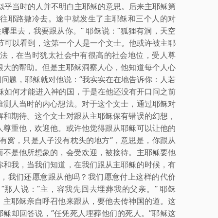
似乎当时的人并不明白主耶稣的意思。后来主耶稣第
往耶路撒冷去。途中就发生了主耶稣和三个人的对
往哪里去，我要跟从你。” 耶稣说：“狐狸有洞，天空
20节可以看到，这第一个人是一个文士。他或许被主耶
法，在当时犹太社会中有很高的社会地位，受人尊
很大的帮助。但是主耶稣洞察人心，他知道每个人心
问题，耶稣就对他说：“我实实在在地告诉你：人若
稣如何才能进入神的国，于是在他还没有开口问之前
推测人当时的内心想法。对于这个文士，通过耶稣对
解和期待。这个文士对跟从主耶稣保有错误的幻想，
人尊重他，欢迎他。或许他觉得跟从耶稣可以让他的
有窝，只是人子没有枕头的地方”，意思是，你跟从
而不是他所想象的，会受欢迎，被接待。主耶稣要他
你和我，当我们知道，在我们跟从主耶稣的时候，有
，我们还愿意跟从他吗？我们愿意付上这样的代价
！”那人说：“主，容我先回去埋葬我的父亲。” 耶稣
人，主耶稣亲自呼召他来跟从，要他去传神国的道。这
耶稣却回答说，“任凭死人埋葬他们的死人。”耶稣这