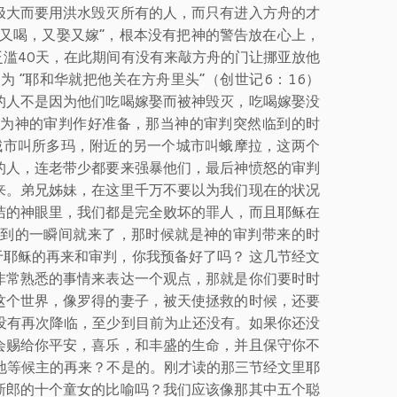
极大而要用洪水毁灭所有的人，而只有进入方舟的才
又喝，又娶又嫁”，根本没有把神的警告放在心上，
滥40天，在此期间有没有来敲方舟的门让挪亚放他
 “耶和华就把他关在方舟里头”（创世记6：16）
的人不是因为他们吃喝嫁娶而被神毁灭，吃喝嫁娶没
为神的审判作好准备，那当神的审判突然临到的时
城市叫所多玛，附近的另一个城市叫蛾摩拉，这两个
的人，连老带少都要来强暴他们，最后神愤怒的审判
来。弟兄姊妹，在这里千万不要以为我们现在的状况
洁的神眼里，我们都是完全败坏的罪人，而且耶稣在
到的一瞬间就来了，那时候就是神的审判带来的时
耶稣的再来和审判，你我预备好了吗？ 这几节经文
非常熟悉的事情来表达一个观点，那就是你们要时时
这个世界，像罗得的妻子，被天使拯救的时候，还要
没有再次降临，至少到目前为止还没有。如果你还没
会赐给你平安，喜乐，和丰盛的生命，并且保守你不
地等候主的再来？不是的。刚才读的那三节经文里耶
新郎的十个童女的比喻吗？我们应该像那其中五个聪