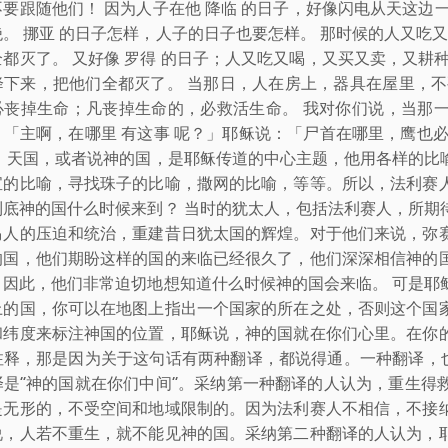
不要跟随他们！ 因为人子在他 降临 的日子，好像闪电从天这边
。 挪亚 的日子怎样，人子的日子也要怎样。 那时候的人又吃
都灭了。 又好像 罗得 的日子；人又吃又喝，又买又卖，又耕种又
降下来，把他们全都灭了。 当那日，人在房上，器具在屋里，不
必丧掉生命；凡丧掉生命的，必救活生命。 我对你们说，当那
：「主啊，在哪里 有这事 呢？」耶稣说：「尸首在哪里，鹰也
？ 天国，或者说神的国，是耶稣传道的中心主题，他用各样的比
宝的比喻，寻找珠子的比喻，撒网的比喻，等等。所以，法利赛
到底神的国什么时候来到？ 当时的犹太人，包括法利赛人，所期
马人的压迫和统治，重建昔日犹太国的辉煌。对于他们来说，弥
的国，他们期盼这样的国的来临已经很久了，他们深深相信神的
，因此，他们非常迫切地想知道什么时候神的国会来临。 可是耶
上的国，你可以在地图上指出一个国家的所在之处，否则这个国
和纬度来标注神国的位置，耶稣说，神的国就在你们心里。在你
注释，那是因为关于这句话有两种翻译，都说得通。一种翻译，也
译是“神的国就在你们中间”。采纳第一种翻译的人认为，重生得
是无形的，不受空间和地域限制的。因为法利赛人不相信，不接
说，人若不重生，就不能见神的国。采纳第二种翻译的人认为，