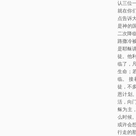
认三位
就在你
点告诉
是神的
二次降
路撒冷
是耶稣
徒。他
临了，
生命；
临。 
徒，不
恩计划
活，向
稣为主
么时候
或许会
行走的