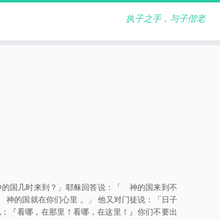
执子之手，与子偕老
 神的国几时来到？」耶稣回答说：「 神的国来到不
 神的国就在你们心里 。」 他又对门徒说：「日子
说：『看哪，在那里！看哪，在这里！』你们不要出