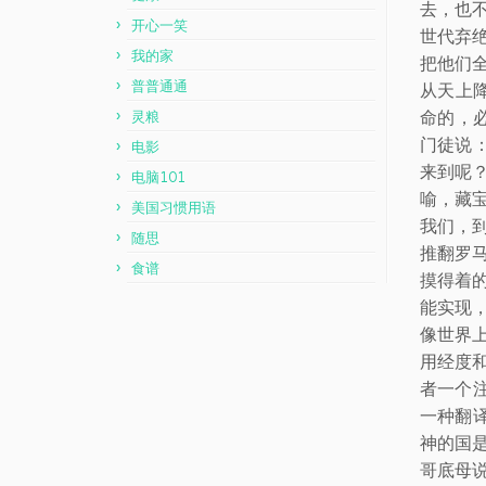
去，也
开心一笑
世代弃绝
我的家
把他们全
普普通通
从天上
命的，
灵粮
门徒说
电影
来到呢
电脑101
喻，藏
美国习惯用语
我们，
随思
推翻罗
食谱
摸得着
能实现
像世界
用经度
者一个
一种翻
神的国
哥底母