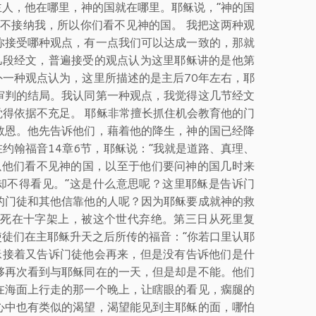
人，他在哪里，神的国就在哪里。耶稣说，“神的国
不接纳我，所以你们看不见神的国。 我把这两种观
你接受哪种观点，有一点我们可以达成一致的，那就
几段经文，普遍接受的观点认为这里耶稣讲的是他第
一种观点认为，这里所描述的是主后70年左右，耶
审判的结局。我认同第一种观点，我觉得这几节经文
得依据不充足。 耶稣非常擅长抓住机会教育他的门
救恩。他先告诉他们，藉着他的降生，神的国已经降
约翰福音14章6节，耶稣说：“我就是道路、真理、
以他们看不见神的国，以至于他们要问神的国几时来
却不得看见。”这是什么意思呢？这里耶稣是告诉门
的门徒和其他信靠他的人呢？因为耶稣要成就神的救
死在十字架上，被这个世代弃绝。第三日从死里复
徒们在主耶稣升天之后所传的福音：“你若口里认耶
耶稣接着又告诉门徒他会再来，但是没有告诉他们是什
够再次看到与耶稣同在的一天，但是却是不能。他们
在海面上行走的那一个晚上，让瞎眼的看见，瘸腿的
心中也有类似的渴望，渴望能见到主耶稣的面，哪怕