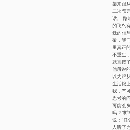
架来跟
二次预
话。 路
的飞鸟有
稣的信
敬，我
里真正
不重生
就直接
他所说
以为跟
生活锦
我，有
思考的
可能会
吗？求神
说：“
人听了