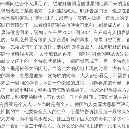
的一瞬间也会令人满足了。 從耶穌離開這個世界到他再回來的這
基督出現在了某個地方，以此迷惑衆人。耶穌告誡門徒，也是在
可福音裏耶穌說：“但那日子，那時辰，沒有人知道，連天上的使
耶穌已經降臨了，或者預測耶穌在何時會再來的，都是騙人的，
什麽時候會再來，譬如，在主后200年到300年左右就有人預言
誤的。除此之外還有很多人預言過耶穌的再來，結果可想而知。
麽做，先給我們打了預防針，要我們防備這些人，結果耶穌的預
耶穌什麽時候再來。 关于耶稣的再来，耶稣说“好像闪电从天这
的感觉？闪电的一个特点就是快，一瞬间就完成了。另一个特点
一边？那是何等大的闪电。当这么大的闪电出现的时候，没有人
他的再来，意思是他第二次降临的时候，人人都会看见，不需要有
再来是一瞬间的事情，不是一个缓慢的过程。耶稣再来的时候，
临了。到那个时候，就再没有悔改的机会了。 大家还记得挪亚方
地败坏，到挪亚的时代，不过大约一千年的时间，“耶和华见人在
只有挪亚是个义人，在当时是完全人。神因为人类罪大恶极而决
是怜悯的神，他要保全义人的生命，于是神告诉挪亚造一只很大
进入方舟，而不被洪水毁灭。挪亚造这个巨大的方舟花了多少时
约是一百到一百二十年左右。在这么长的时间里建造一只引人注