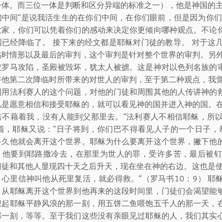
一体。而三位一体是判断和区分异端的标准之一），他是神国的主
们中间”是说我活生生的在你们中间，在你们眼前，但是因为你们
大家，你们可以凭着你们的感动来决定你更倾向哪种观点。不论
国已经降临了。 接下来的经文都是耶稣对门徒的教导。 对于这
临时情形以及最后的审判，这个审判是针对整个世界的审判。另外
被罗马攻陷，圣殿被毁坏，犹太人被掳。这是神对以色列名族的
讲他第二次降临时所带来的对世人的审判，至于第二种观点，我觉
利用法利赛人的这个问题，对他的门徒和周围其他的人传讲神的
凡是愿意相信和接受耶稣的，就可以看见神的国并进入神的国。在
若不藉着我，没有人能到父那里去。”法利赛人不相信耶稣，所
接着，耶稣又说：“日子将到，你们巴不得看见人子的一个日子，
多久他就会离开这个世界。耶稣为什么要离开这个世界，撇下他
。他要到耶路撒冷去，在那里为世人的罪，受许多苦，最后被钉
门徒和其他人显现四十天之后升天，现在坐在神的右边。这也是使
，心里信神叫他从死里复活，就必得救。”（罗马书10：9） 
。从耶稣离开这个世界到他再来的这段时间里，门徒们会渴望能
想起耶稣平静风浪的那一刻，用五饼二鱼喂饱五千人的那一天，
那一刻，等等。至于我们这些没有亲眼见过耶稣的人，我们其实