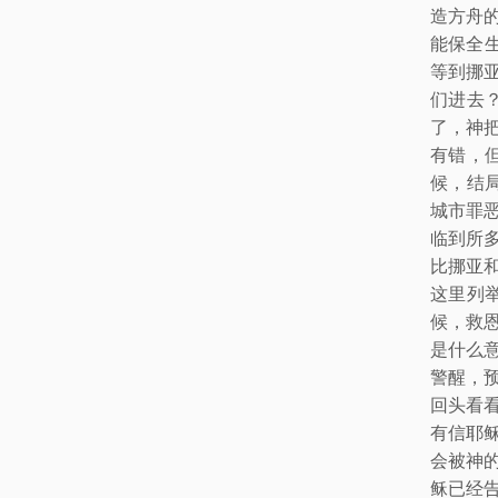
造方舟
能保全
等到挪
们进去
了，神
有错，
候，结
城市罪
临到所
比挪亚
这里列
候，救
是什么
警醒，
回头看
有信耶
会被神
稣已经