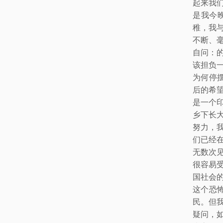
起来我
是我今
稚，我
不断、
自问：
该担负
为何停
后的希
是一个
乡下长
努力，
们已经
无数次
很容易
国社会
这个恐
民。但
疑问，