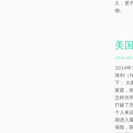
久，更
物。
美
2016-01
2016
海利（N
下： 
家庭，
怎样光
打破了
个人来
期进入
保险，医