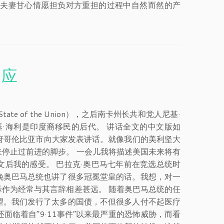
夫妻甘心情愿担负对方重担的过程中自然而然的产
回应
 of the Union），之后南卡州长共和党人尼基·
尼基·海利是印度裔移民的后代。 讲话全文的中文版如
首府哥伦比亚市向大家发表讲话。就像我们的美利坚大
停止过前进的脚步。 一会儿我将描述美国未来将有
后我的感受。 巴拉克·奥巴马七年前在竞选总统时
晚奥巴马总统也讲了很多冠冕堂皇的话。我想，对一
际作为经常与其言辞相差甚远。 随着奥巴马总统的任
望。我们发行了太多的国债，不但很多人付不起医疗
面临着自“9·11事件”以来最严重的恐怖威胁，而看