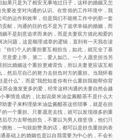
但如果只是为了相安无事地过日子，这样的婚姻又怎
首先要改变对沟通的认识。在世俗的工作环境中，我
公司的运作和效率，但是我们不能将工作中的那一套
的贡献，沟通的目的也不是为了追求幸福的婚姻，而
婚姻不是刻意追求而来的，而是夫妻双方彼此相爱的
解决问题，这是顺理成章的逻辑，直到有一天我在读
 “你们个人的重担要互相担当，如此，就完全了基
尽力，尽意爱上帝。第二，爱人如己。一个人愿意担当另
重担比婚姻这个重担更难背负，所以夫妻更应该互相
么，然后尽自己的努力去担负对方的重担。当我怀着
任是什么”，而是“我想知道你有什么重担我能帮你背
反而会激发更多的爱，经常这样沟通的夫妻自然会越
小事情造成的，比如说柴米油盐酱醋茶不是什么大
帮助妻子来料理柴米油盐酱醋茶这些琐事，就是在担
子的一个重担。只要愿意去找，就可以发现很多的重
然后尽力去帮他担负，不要以为男人很坚强，他们只
个拥抱，一句鼓励赞美的话，都可以是担负重担的表
沟通基础上的婚姻也是以自我需要为中心的，不会长