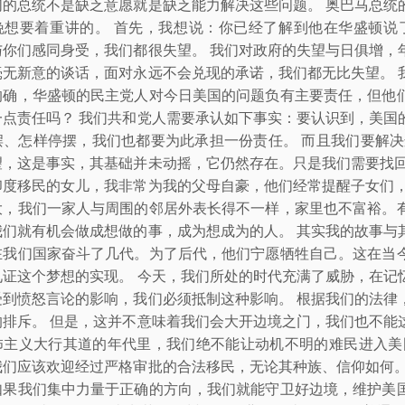
们的总统不是缺乏意愿就是缺乏能力解决这些问题。 奥巴马总统
晚想要着重讲的。 首先，我想说：你已经了解到他在华盛顿说
与你们感同身受，我们都很失望。 我们对政府的失望与日俱增，
毫无新意的谈话，面对永远不会兑现的承诺，我们都无比失望。 
的确，华盛顿的民主党人对今日美国的问题负有主要责任，但他
一点责任吗？ 我们共和党人需要承认如下事实：要认识到，美国
摆、怎样停摆，我们也都要为此承担一份责任。 而且我们要解决
望，这是事实，其基础并未动摇，它仍然存在。只是我们需要找回
印度移民的女儿，我非常为我的父母自豪，他们经常提醒子女们，
大，我们一家人与周围的邻居外表长得不一样，家里也不富裕。
我们就有机会做成想做的事，成为想成为的人。 其实我的故事与
在我们国家奋斗了几代。为了后代，他们宁愿牺牲自己。这在当
见证这个梦想的实现。 今天，我们所处的时代充满了威胁，在记
受到愤怒言论的影响，我们必须抵制这种影响。 根据我们的法律
的排斥。 但是，这并不意味着我们会大开边境之门，我们也不能
怖主义大行其道的年代里，我们绝不能让动机不明的难民进入美
我们应该欢迎经过严格审批的合法移民，无论其种族、信仰如何。
如果我们集中力量于正确的方向，我们就能守卫好边境，维护美