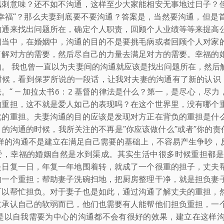
讽刺意味？还不如不沟通，这样至少大家能相安无事地过日子？
“幸福”？那么夫妻到底要不要沟通？答案是，当然要沟通，但是
沟通来找出问题所在，确定个人职责，回顾个人业绩等等来提高
姻当中，在婚姻中，沟通的目的不是要挑毛病或者回顾个人对家
了解对方的需要，然后尽自己的力量去满足对方的需要。幸福的
物。 我也曾一直以为夫妻间的沟通就应该是找出问题所在，然后
时候，看到保罗所说的一段话，让我对夫妻的沟通有了新的认识：
。” — 加拉太书6：2 基督的律法是什么？第一，是尽心，
的重担，这不就是爱人如己的表现吗？在这个世界里，没有哪个
此的重担。夫妻沟通的目的应该是发现对方正在背负的重担是什
目的沟通的时候，我所关注的不再是“你应该做什么”或者“你的责
这样的沟通不是建立在满足自己需要的基础上，不容易产生争吵，
爱，幸福的婚姻自然是水到渠成。其实生活中很多时候重担都是
是日复一日，年复一年地围着转，就成了一个很重的担子，丈夫
的一个重担；帮助妻子洗碗扫地，把厨房整理干净，就是担负妻
可以帮忙担负。对于妻子也是如此，通过沟通了解丈夫的重担，
意承认自己的软弱而已，他们也需要有人能帮他们担负重担，一
凡是以自我需要为中心的沟通都不会有很好的效果，建立在这样