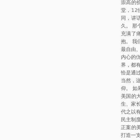
崇高的
堂，1
同，讲
久。 
充满了
抱。 
最自由
内心的
界，都
恰是通
当然，
仰。 
美国的
生、家
代之以
民主制
正案的
打造一