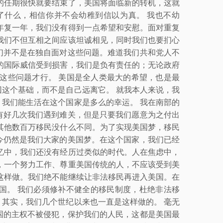
的任期很快就要结束了，美国将面临新的转机，这就
了什么，相信你并不会幼稚到信以为真。 我也不幼
年复一年，我们没有得到一点希望和安慰。面对重复
我们不但互相之间应该坦诚相见，同时我们也要扪心
们并不是在独自面对这些问题。难道我们共和党人不
的国际威信受到损害，我们是负有责任的；无论政府
这些问题才行。 美国是全人类最大的希望，也是最
这个基础，而不是自己远离它。 就我本人来说，我
我们能生活在这个国家是多么的幸运。 我在南部的
有好几次我们遇到难关，但是只要我们愿意为之付出
其他数百万移民没什么不同。为了实现美国梦，移民
今仍然是我们大家的美国梦。在这个国家，我们已经
忆中，我们还没有经历过类似的时代。人在焦虑中，
，一个努力工作、尊重美国传统的人，不应该受到美
这样做。我们绝不能继续让非法移民再进入美国。在
国。 我们必须修补不健全的移民制度，杜绝非法移
其实，我们几个世纪以来也一直是这样做的。 毫无
国的主权不被侵犯，保护我们的人民，这都是美国最