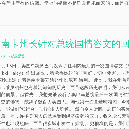
不会产生幸福的婚姻。幸福的婚姻不是刻意追求而来的，而是在
国南卡州长针对总统国情咨文的
-13
in
普普通通
年1月13日，美国总统奥巴马发表了任期内最后的一次国情咨文（State
ikki Haley）作出回应，我觉得她说的非常好，切中要害。
大家晚上好！ 我是南卡莱罗纳州州长尼基·海利。 此刻，我在州
南卡莱罗纳州也有着沉甸甸的历史，而且这段历史表明，我们从未
明的前景。但首先，我想先谈谈听了奥巴马总统最后一次国情咨文
历史的藩篱，鼓舞了数百万美国人。与他第一次竞选时相同，今
说，能做到“知行合一”才能令人称道。 然而令人遗憾，总统的实
最后一年，许多美国人仍然感受到经济疲弱的压力，收入增长无
生也出现短缺，而且很多城市发生了骚乱。 更糟糕的是，我们还