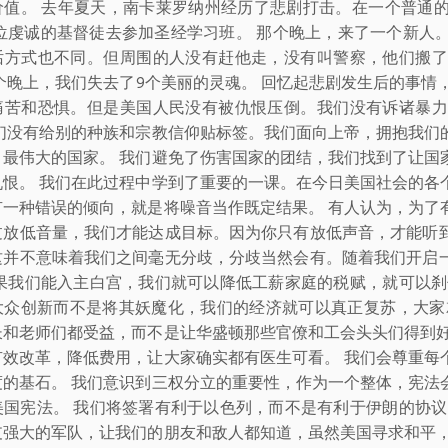
价值。 去年夏天，南卡莱罗纳州经历了悲剧打击。在一个普通
2位虔诚的基督徒去参加圣经学习班。 那个晚上，来了一个新人
话方式也不同。但周围的人没有赶他走，没有叫警察，他们搬了
那个晚上，我们失去了9个美丽的灵魂。 回忆起悲剧发生后的事情
痛苦和恐惧。但是美国人民没有被仇恨压倒。我们没有诉诸暴力
我们没有给别的种族和宗教信仰贴标签。我们面向上帝，拥抱我们
、最伟大的国家。 我们避免了伤害国家的团结，我们找到了让国
仇恨。 我们在此过程中学到了重要的一课。在今日美国社会的各
有一种错误的倾向，就是将噪音当作既定结果。 有人认为，为了
过放低音量，我们才能达成目标。因为你只有放低声音，才能听
这并不意味着我们之间毫无分歧，分歧当然会有。随着我们开启
如果我们能入主白宫，我们就可以降低工薪家庭的税赋，就可以刹
大众创新而不是将其妖魔化，我们的经济就可以真正复苏，大家
长和老师们都受益，而不是让华盛顿那些官僚和工会头头们得到好
有效改革，降低费用，让大家确实都有医生可看。 我们会尊重每
度的基石。 我们意识到三权分立的重要性，作为一个整体，宪法
美国宪法。 我们将签署有利于以色列，而不是有利于伊朗的协议
支强大的军队，让我们的朋友和敌人都知道，虽然美国寻求和平，