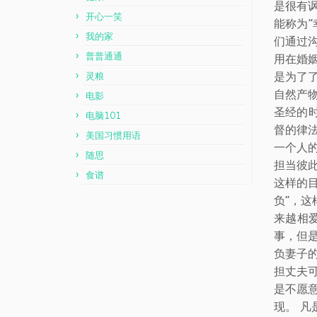
是很有
开心一笑
能称为
我的家
们通过
普普通通
用在婚
是为了
灵粮
自然产
电影
圣经的
电脑101
督的律法
美国习惯用语
一个人
随思
担当彼
食谱
这样的
负”，
来越相
事，但
负妻子
担丈夫
是不愿
现。 