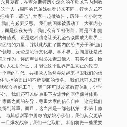
的六月夏夜，在查尔斯顿历史悠久的圣母以马内利教
。这个人与周围的兄弟姊妹看起来不同，行为方式不
把椅子，请他与大家一起做祷告，历经一个小时之
，我们有必要反思。 我们的国家被震动了，大家内心
，而是彻夜祷告；我们没有互相伤害，而是互相拥
的价值观，正是这种信念让美利坚合众国成为世界上
家团结的力量，并以此战胜了国内的恐怖分子和他们
个领域，无论是流行文化界、学术界、新闻届还是政
有所作为，你的声音就必须盖过他人。其实不然，恰
到别人在讲什么，才能让这个世界产生真正的改变。
一个新的时代，共和党人当然会站起来捍卫我们的信
住失控的支出和不断膨胀的债务。 我们就可以鼓励
就都会有好工作。 我们还可以改革教育体制，让学
处。 我们还可以结束眼下灾难性的医疗保健体系，
个家庭之间的差异，尊重大家的信仰自由，这是我们
会得到尊重。而且，这当然是一部包括第二和第十修
。 与其感谢军中勇敢的姑娘小伙们，我们其实更该
一旦爆发战争，我们一定取胜。 我们将做一些重要