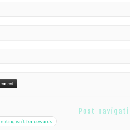
Post navigat
enting isn’t for cowards