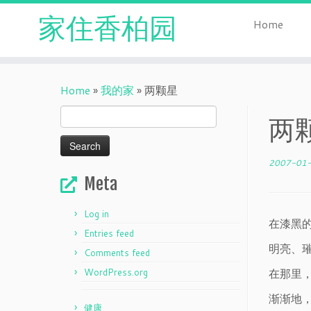
家住香柏园
Home
Skip
to
Home
»
我的家
»
两颗星
content
Search
两
for:
2007-01
Meta
Log in
在漆黑
Entries feed
明亮、
Comments feed
在那里
WordPress.org
渐渐地
健康