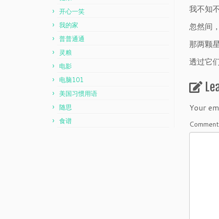
我不知
开心一笑
我的家
忽然间
普普通通
那两颗
灵粮
透过它们
电影
电脑101
Le
美国习惯用语
Your ema
随思
食谱
Commen