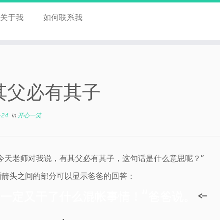
关于我
如何联系我
其父必有其子
-24
in
开心一笑
．今天老师对我说，有其父必有其子，这句话是什么意思呢？”
面箭头之间的部分可以显示爸爸的回答：
你一定又干了什么混帐事情！”爸爸说。
<-