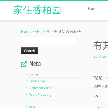
家住香柏园
Home
Skip
to
Home
»
开心一笑
»
有其父必有其子
content
Search
有
for:
2007-01
Meta
Log in
“爸爸
Entries feed
选中下
Comments feed
WordPress.org
->
“
健康