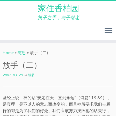
家住香柏园
执子之手，与子偕老
Skip
to
Home
»
随思
»
放手（二）
content
放手（二）
2007-03-29
in
随思
圣经上说 神的话“安定在天，直到永远”（诗篇119:89），
是真理，是不以人的意志而改变的，而且祂所要求我们去履
行的都是为了我们的好处。我们应该努力按照祂的话去行，