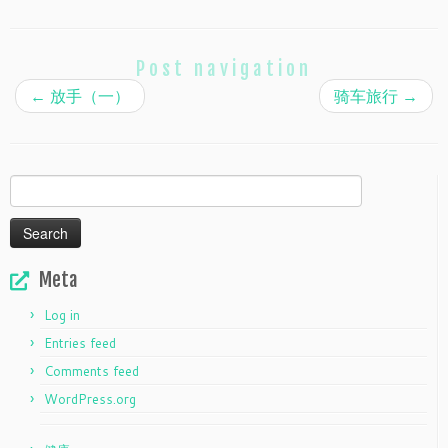
Post navigation
←
放手（一）
骑车旅行
→
Search
for:
Meta
Log in
Entries feed
Comments feed
WordPress.org