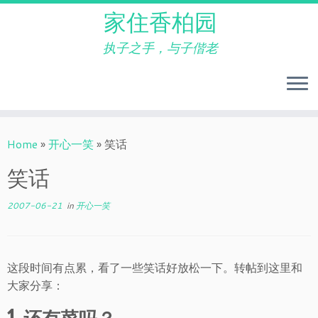
家住香柏园
执子之手，与子偕老
Skip
to
Home
»
开心一笑
»
笑话
content
笑话
2007-06-21
in
开心一笑
这段时间有点累，看了一些笑话好放松一下。转帖到这里和
大家分享：