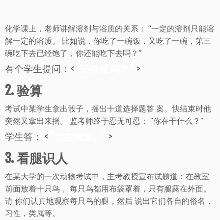
化学课上，老师讲解溶剂与溶质的关系： “一定的溶剂只能溶
解一定的溶质。 比如说，你吃了一碗饭，又吃了一碗，第三
碗吃下去已经饱了，你还能吃下去吗？”
有个学生提问：<
“还有菜 吗？”
>
2. 验算
考试中某学生拿出骰子，摇出十道选择题答 案。快结束时他
突然又拿出来摇。 监考师终于忍无可忍： “你在干什么？”
学生答： <
“我在验算。”
>
3. 看腿识人
在某大学的一次动物考试中，主考教授宣布试题道：在教室
前面放着十只鸟， 每只鸟都用布袋罩着，只有腿露在外面。
请 你们认真地观察每只鸟的腿，然后 说出它们各自的俗名，
习性，类属等。