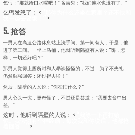
乞丐：“那就给口水喝吧！” 吝啬鬼：“我们连水也没有了。”
乞丐发怒了： <
“那你为什么还坐在家里？还不快和
我一起去要饭！”
>
5. 抢答
一男人在高速公路休息站上洗手间。第一间有人，于是，他
进了第二间。一坐上马桶，他就听到隔壁有人说：“嗨，怎
样，一切还好吧？”
那男人觉得上厕所时和人攀谈怪怪的，不过，为了不失礼，
仍然勉强回答：还过得去啦！”
然后，隔壁的人又说：“你在忙什么？”
男人心头一惊，更奇怪了，不过还是答道： “我要去台中出
差。”
这时，他听到隔壁的人说： <
“我等一下再打给
你。我旁边有个神经病，每次我和你说话，他都抢
着回答。”
>