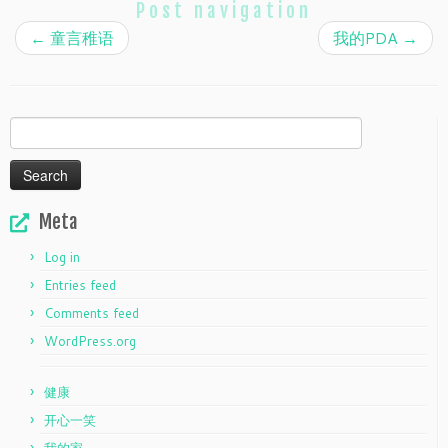
Post navigation
←
童言稚语
我的PDA
→
Search
for:
Meta
Log in
Entries feed
Comments feed
WordPress.org
健康
开心一笑