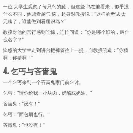
一位 大学生观察了每只鸟的腿，但这些 鸟在他看来，似乎没
什么不同，他越看越气 恼，起身对教授说：“这样的考试 太
无聊了，谁能做到看腿识鸟？”
教授对他的言行感到吃惊，连忙问道： “你是哪个班的，叫什
么名字？”
恼怒的大学生走到讲台把裤管往上一提，向教授吼道：“你猜
啊，你猜啊！”
4. 乞丐与吝啬鬼
一个乞丐来到一个吝啬鬼家门前乞讨。
乞丐：“请你给我一小块肉，奶酪或奶油。”
吝啬鬼：“没有！”
乞丐：“面包屑也行。”
吝啬鬼：“也没有！”