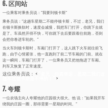
6. 区间站
一位乘客对乘务员说：“我要到顿卡斯”
乘务员说：“这趟车星期二不能停顿卡斯，不过，老兄，我们
在顿卡斯换轨时，速度会减慢，我把车门打开，你跳下去就
是了。车虽然开得不快，可你跳下去后要跟着往前跑，否则
会把你卷进车轮的。”
当火车到顿卡斯时，车厢门打开了，这人跳下火车就往前飞
跑，由于心情紧张，他一直跑到了前二节车厢的门前。就在
这一瞬间，车厢门打开了，一位乘务员又把他拖进了车厢。
列车又恢复了正常速度。
这位乘务员说： <
“老兄，你真幸运，星期二我们这
趟车在顿卡斯是不停的！”
>
7. 夸耀
一位农场主向人夸耀他的庄园很大很大。他 说：“如果我开车
绕我的庄园一圈，那得需要一星期的时间。”