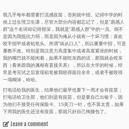
我几乎每年都需要打流感疫苗，否则就中招。记得中学的时
候上过生理卫生课，尽管大部分内容都忘记了，但是“易感人
群”这个名词却记得很深，我就是“易感人群”中的一员。倒不
是因为我抵抗力弱，而是因为俺从小就有一个坏习惯：喜欢
咬手指甲或者铅笔头。所谓“病从口入”，所以屡屡中招，可是
屡教不改。特别是我注意力高度集中或者高度紧张的时候，
我的嘴巴就不能闲着，如果不能吃东西的话，那我就会咬东
西（看来跟我的属相有直接关系），所以在大学的时候，经
常是考完试之后发现铅笔被我咬得面目全非，或者手被咬得
一塌糊涂，哈哈。
打电话给我的医生，结果他们最早也要下一周才会有疫苗；
打电话给卫生部，他们到是有疫苗，但是要自己出银子，因
为他们不接受任何保险卡。15美刀一针，也不算太贵，如果
下周我的医生还没有疫苗，那就只好自己掏腰包了。
Leave a comment