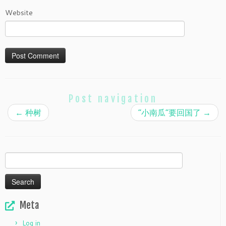
Website
Post navigation
←
种树
“小南瓜”要回国了
→
Search
for:
Meta
Log in