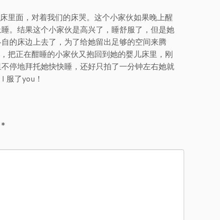
婴儿床里面，对着我们的床哭。这个小家伙如果晚上醒
上睡。结果这个小家伙是高兴了，睡舒服了，但是她
各自的床边上去了，为了给她留出足够的空间来腾
不了了，把正在酣睡的小家伙又抱回到她的婴儿床里，刚
里不停地拜托她快快睡，还好只拍了一分钟左右她就
服了you！
d
*