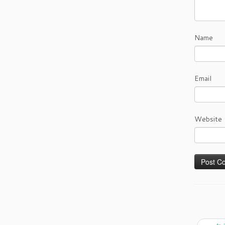
Name
Email
Website