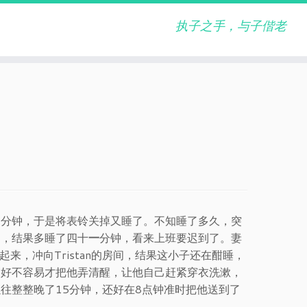
执子之手，与子偕老
一分钟，于是将表铃关掉又睡了。不知睡了多久，突
钟，结果多睡了四十
一
分钟，看来上班要迟到了。妻
来，冲向Tristan的房间，结果这小子还在酣睡，
，好不容易才把他弄清醒，让他自己赶紧穿衣洗漱，
往整整晚了15分钟，还好在8点钟准时把他送到了