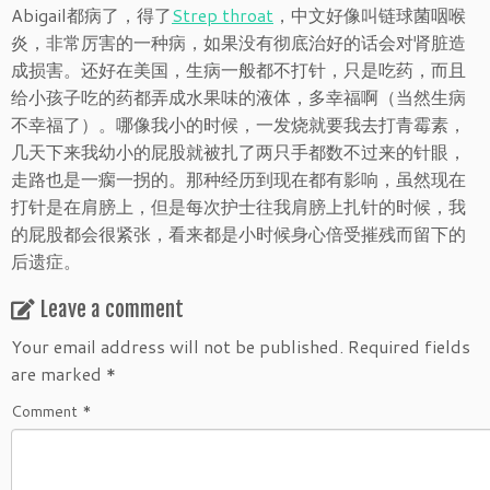
Abigail都病了，得了
Strep throat
，中文好像叫链球菌咽喉
炎，非常厉害的一种病，如果没有彻底治好的话会对肾脏造
成损害。还好在美国，生病一般都不打针，只是吃药，而且
给小孩子吃的药都弄成水果味的液体，多幸福啊（当然生病
不幸福了）。哪像我小的时候，一发烧就要我去打青霉素，
几天下来我幼小的屁股就被扎了两只手都数不过来的针眼，
走路也是一瘸一拐的。那种经历到现在都有影响，虽然现在
打针是在肩膀上，但是每次护士往我肩膀上扎针的时候，我
的屁股都会很紧张，看来都是小时候身心倍受摧残而留下的
后遗症。
Leave a comment
Your email address will not be published.
Required fields
are marked
*
Comment
*