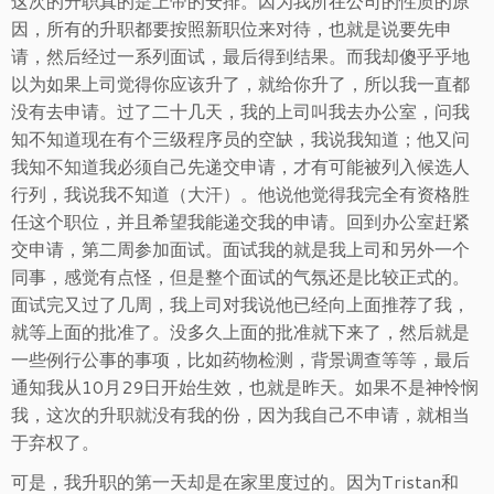
这次的升职真的是上帝的安排。因为我所在公司的性质的原
因，所有的升职都要按照新职位来对待，也就是说要先申
请，然后经过一系列面试，最后得到结果。而我却傻乎乎地
以为如果上司觉得你应该升了，就给你升了，所以我一直都
没有去申请。过了二十几天，我的上司叫我去办公室，问我
知不知道现在有个三级程序员的空缺，我说我知道；他又问
我知不知道我必须自己先递交申请，才有可能被列入候选人
行列，我说我不知道（大汗）。他说他觉得我完全有资格胜
任这个职位，并且希望我能递交我的申请。回到办公室赶紧
交申请，第二周参加面试。面试我的就是我上司和另外一个
同事，感觉有点怪，但是整个面试的气氛还是比较正式的。
面试完又过了几周，我上司对我说他已经向上面推荐了我，
就等上面的批准了。没多久上面的批准就下来了，然后就是
一些例行公事的事项，比如药物检测，背景调查等等，最后
通知我从10月29日开始生效，也就是昨天。如果不是神怜悯
我，这次的升职就没有我的份，因为我自己不申请，就相当
于弃权了。
可是，我升职的第一天却是在家里度过的。因为Tristan和