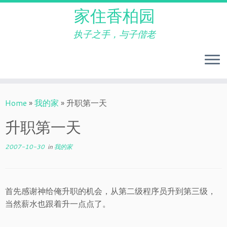
家住香柏园
执子之手，与子偕老
Skip
to
Home
»
我的家
»
升职第一天
content
升职第一天
2007-10-30
in
我的家
首先感谢神给俺升职的机会，从第二级程序员升到第三级，
当然薪水也跟着升一点点了。