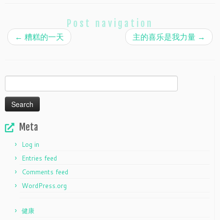
Post navigation
←
糟糕的一天
主的喜乐是我力量
→
Search
for:
Meta
Log in
Entries feed
Comments feed
WordPress.org
健康