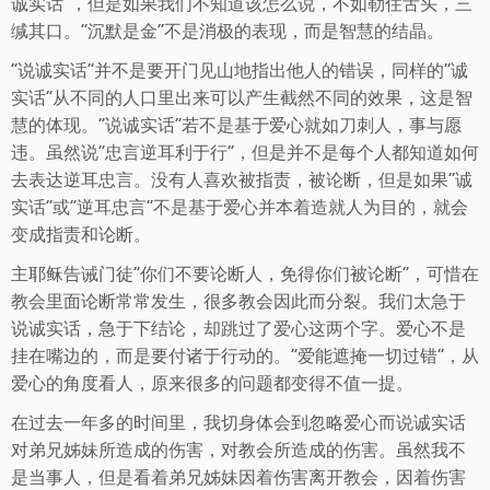
诚实话“，但是如果我们不知道该怎么说，不如勒住舌头，三
缄其口。”沉默是金“不是消极的表现，而是智慧的结晶。
”说诚实话“并不是要开门见山地指出他人的错误，同样的”诚
实话“从不同的人口里出来可以产生截然不同的效果，这是智
慧的体现。”说诚实话“若不是基于爱心就如刀刺人，事与愿
违。虽然说”忠言逆耳利于行“，但是并不是每个人都知道如何
去表达逆耳忠言。没有人喜欢被指责，被论断，但是如果”诚
实话“或”逆耳忠言“不是基于爱心并本着造就人为目的，就会
变成指责和论断。
主耶稣告诫门徒”你们不要论断人，免得你们被论断“，可惜在
教会里面论断常常发生，很多教会因此而分裂。我们太急于
说诚实话，急于下结论，却跳过了爱心这两个字。爱心不是
挂在嘴边的，而是要付诸于行动的。”爱能遮掩一切过错“，从
爱心的角度看人，原来很多的问题都变得不值一提。
在过去一年多的时间里，我切身体会到忽略爱心而说诚实话
对弟兄姊妹所造成的伤害，对教会所造成的伤害。虽然我不
是当事人，但是看着弟兄姊妹因着伤害离开教会，因着伤害