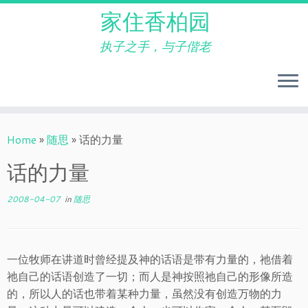
家住香柏园
执子之手，与子偕老
Skip
to
Home
»
随思
»
话的力量
content
话的力量
2008-04-07
in
随思
一位牧师在讲道时曾经提及神的话语是带有力量的，祂借着
祂自己的话语创造了一切；而人是神按照祂自己的形像所造
的，所以人的话也带着某种力量，虽然没有创造万物的力