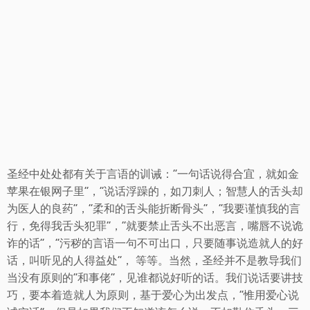
圣经中处处都有关于言语的训诫：“一句话说得合宜，就如金
苹果在银网子里”，“说话浮躁的，如刀刺人；智慧人的舌头却
为医人的良药”，“柔和的舌头能折断骨头”，“我要谨慎我的言
行，免得我舌头犯罪”，“就要禁止舌头不出恶言，嘴唇不说诡
诈的话”，“污秽的言语一句不可出口，只要随事说造就人的好
话，叫听见的人得益处”， 等等。当然，圣经并不是教导我们
当没有原则的”和事佬“，见谁都说好听的话。我们说话要讲技
巧，要本着造就人为原则，基于爱心为出发点，”惟用爱心说