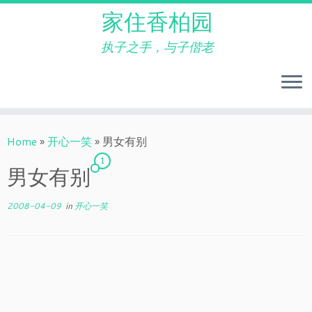
家住香柏园
执子之手，与子偕老
Skip
to
Home
»
开心一笑
»
男女有别
content
1
男女有别
2008-04-09
in
开心一笑