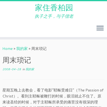
家住香柏园
执子之手，与子偕老
Skip
to
Home
»
我的家
»
周末琐记
content
周末琐记
2008-04-28
in
我的家
星期五晚上去教会，看了电影“耶稣受难日”（The Passion of
Christ）。看到主耶稣被鞭打的时候，眼泪就止不住了。原
来读圣经的时候，对于主耶稣所承受的痛苦没有很深的理