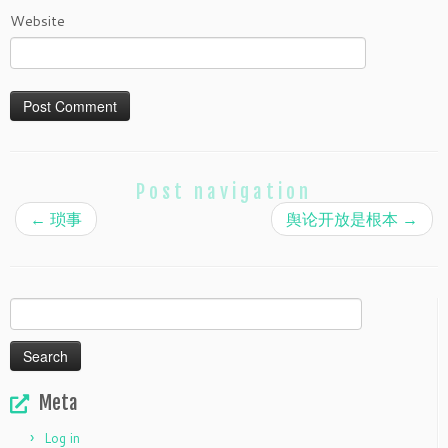
Website
Post navigation
←
琐事
舆论开放是根本
→
Search
for:
Meta
Log in