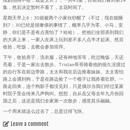
集，然后决定暂时不看了，太花时间了。
星期天早上6：30就被两个小家伙吵醒了（不过，现在能睡
到7：30已经是很奢侈的事情了，概率几乎为零。小马，安
静，你们是不是有点害怕了？哈哈）。把他们全部弄到我们
的大床上来，一家人在床上玩到差不多八点半才起床。然后
收拾，吃饭，去教会参加崇拜。
下午，收拾房子，洗衣服，还有种地等等，吃过晚饭，天还
亮着，于是一家出去散步。Tristan哥哥骑着他的很久没摸过
的自行车在前边带路，太太和我在后边推着妹妹。太太害怕
路上会遇到狗，于是在路边捡了一个棍子让我拎着壮胆。一
路走回来，连个狗影子都没见到，只是偶尔当我们经过某家
时院子里会传来几声狗叫。想想，自从岳父母去年九月份回
国之后，这还是我们全家第一次散步，感觉其乐融融。
一个周末就这么过去了，总是过得飞快。
Leave a comment