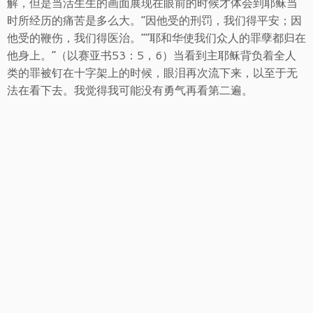
解，但是当活生生的画面展现在眼前的时候才体会到耶稣当
时所经历的痛苦是多么大。“因他受的刑罚，我们得平安；因
他受的鞭伤，我们得医治。”“耶和华使我们众人的罪孽都归在
他身上。”（以赛亚书53：5，6）当看到主耶稣背负着全人
类的罪被钉在十字架上的时候，眼泪再次流下来，以至于无
法在看下去。我觉得我可能没有勇气再看第二遍。