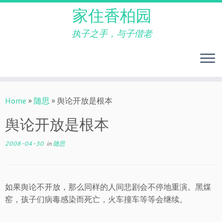
家住香柏园
执子之手，与子偕老
Skip
to
Home
»
随思
»
舆论开放是根本
content
舆论开放是根本
2008-04-30
in
随思
如果舆论不开放，那么同样的人间悲剧会不停地重演。黑煤
窑，孩子们病毒感染而死亡，火车撞车等等会继续。