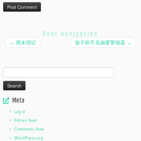
Post navigation
←
周末琐记
孩子听不见烟雾警报器
→
Search
for:
Meta
Log in
Entries feed
Comments feed
WordPress.org