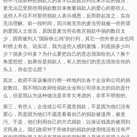
特不习惯那种把捐款人的名字以及数目列出来示众的做法，
更无法忍受那些用捐款数目来衡量捐款人的爱心的那些人。
这些人不仅不对那些捐款人表示感恩，反而群起攻之，实在
无法理解。前一段时间，四川南充市的麦当劳就被一些所谓
的爱国人士攻击，原因是麦当劳在救灾捐款中捐的数目太
少，因而被列入“国际铁公鸡”的行列，其它一些外资企业也同
时榜上有名。说实话，我为这些人感到羞愧，到底捐多少叫
少？捐多少叫多？为什么要把自己的意志强加给别人？换个
角度想想，如果你是捐款人，有人把他们的意志强加在你的
头上，你会怎么想？
其次，政府不应该像排行榜一样地列出各个企业和公司的捐
款数目。我不明白政府给捐款企业和公司排名次的目的是什
么，但是我认为这种做法是非常欠考虑的，非常不明智的。
第三，有些人，企业或公司不愿意捐款，不是因为他们没有
爱心，而是因为他们不愿意看着自己的捐款被滥用，被贪
污。于是，他们利用自己的方式捐款，以保证钱真的被用到
灾民身上。我们政府对于所收到的捐款的使用情况有没有严
格的管理制度？有没有严格的监管制度？是谁在监管？自己