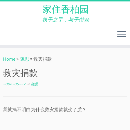
家住香柏园
执子之手，与子偕老
Skip
to
Home
»
随思
»
救灾捐款
content
救灾捐款
2008-05-27
in
随思
我就搞不明白为什么救灾捐款就变了质？