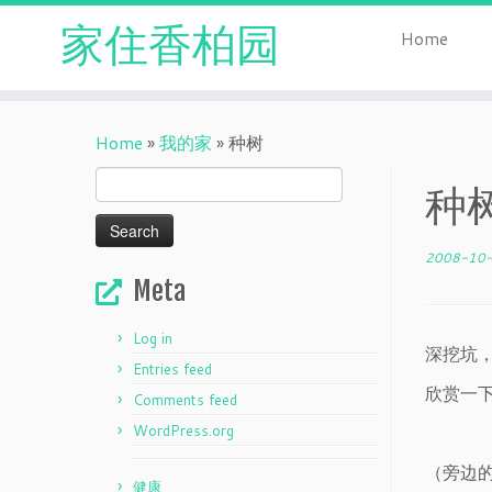
家住香柏园
Home
Skip
to
Home
»
我的家
»
种树
content
Search
种
for:
2008-10
Meta
Log in
深挖坑
Entries feed
欣赏一
Comments feed
WordPress.org
（旁边
健康