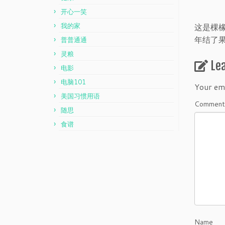
开心一笑
我的家
这是棵
年结了
普普通通
灵粮
Le
电影
电脑101
Your ema
美国习惯用语
Commen
随思
食谱
Name