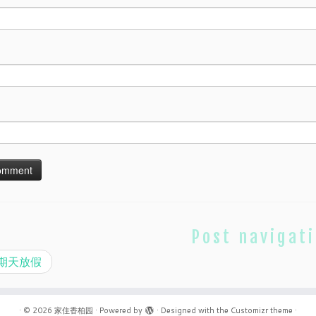
Post navigat
期天放假
·
© 2026
家住香柏园
·
Powered by
·
Designed with the
Customizr theme
·