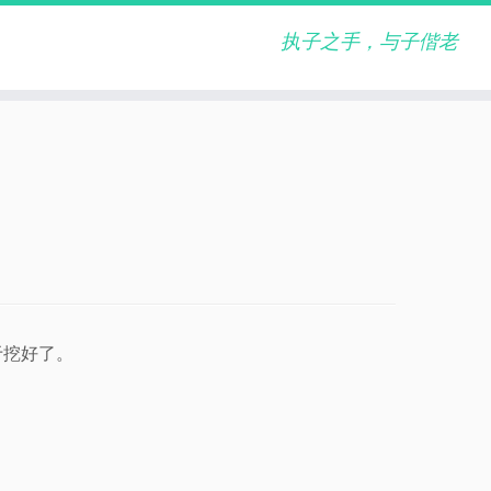
执子之手，与子偕老
于挖好了。