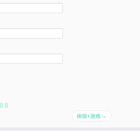
ion
病假+游戏
→