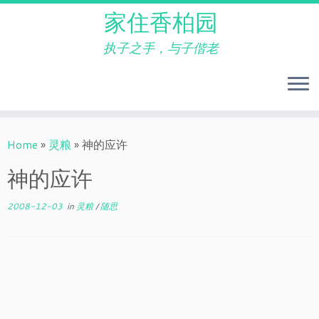
家住香柏园
执子之手，与子偕老
Skip
to
Home
»
灵粮
»
神的应许
content
神的应许
2008-12-03
in
灵粮
/
随思