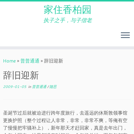
家住香柏园
执子之手，与子偕老
Skip
to
Home
»
普普通通
»
辞旧迎新
content
辞旧迎新
2009-01-05
in
普普通通
/
随思
圣诞节过后就被迫进行跨年度旅行，去遥远的休斯敦领事馆
更换护照（整个过程让人非常，非常，非常不爽，等俺有空
了慢慢把牢骚补上），新年那天才赶回家，真是去年出门，