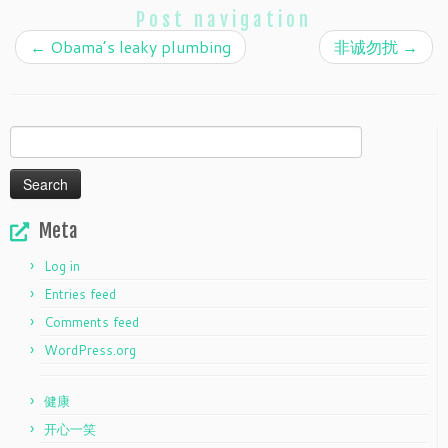
Post navigation
←
Obama’s leaky plumbing
非诚勿扰
→
Search
for:
Meta
Log in
Entries feed
Comments feed
WordPress.org
健康
开心一笑