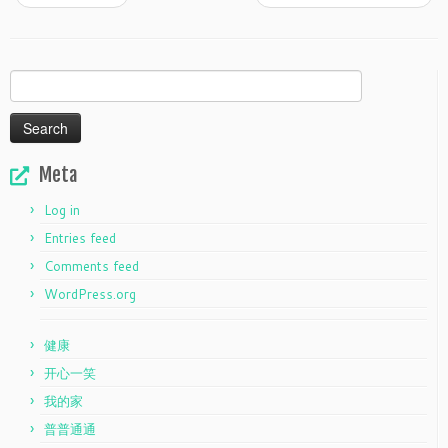
Search
for:
Meta
Log in
Entries feed
Comments feed
WordPress.org
健康
开心一笑
我的家
普普通通