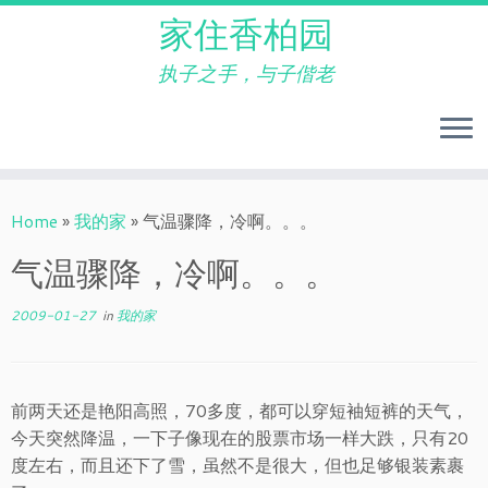
家住香柏园
执子之手，与子偕老
Skip
to
Home
»
我的家
»
气温骤降，冷啊。。。
content
气温骤降，冷啊。。。
2009-01-27
in
我的家
前两天还是艳阳高照，70多度，都可以穿短袖短裤的天气，
今天突然降温，一下子像现在的股票市场一样大跌，只有20
度左右，而且还下了雪，虽然不是很大，但也足够银装素裹