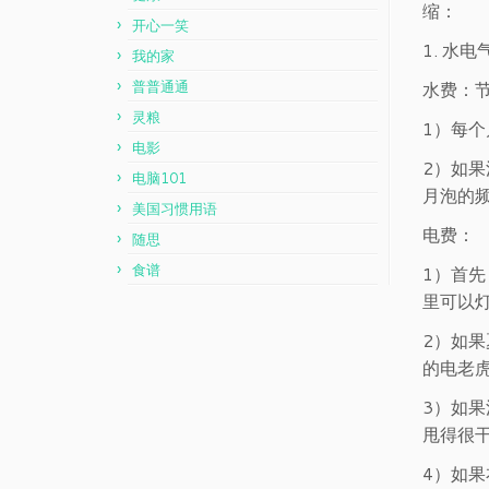
缩：
开心一笑
1. 水电
我的家
普普通通
水费：
灵粮
1）每
电影
2）如
电脑101
月泡的
美国习惯用语
电费：
随思
食谱
1）首
里可以
2）如
的电老
3）如果
甩得很
4）如