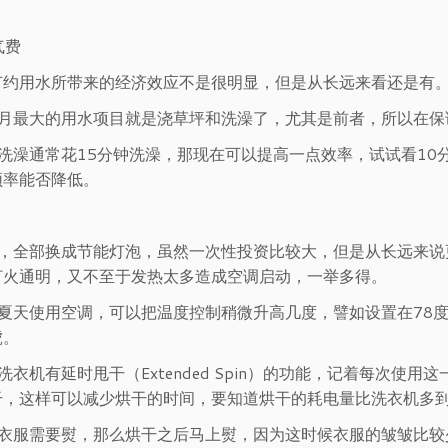
气费
节约用水所带来的经济效应不是很明显，但是从长远来看还是有
个月最大的用水项目就是浇草坪和洗澡了，尤其是前者，所以在保
果洗澡通常花15分钟洗澡，那现在可以提高一点效率，试试看1
频率能否降低。
先，全部换成节能灯泡，虽然一次性投资比较大，但是从长远来说
灯火通明，又不至于发热太多造成空调启动，一举多得。
果夏天使用空调，可以把温度控制稍微升高几度，譬如设置在78
虎。
洗衣机有延时甩干（Extended Spin）的功能，记着每次
干，这样可以减少烘干的时间，要知道烘干的耗电量比洗衣机多
果衣服需要熨，那么烘干之后马上熨，因为这时候衣服的皱皱比较