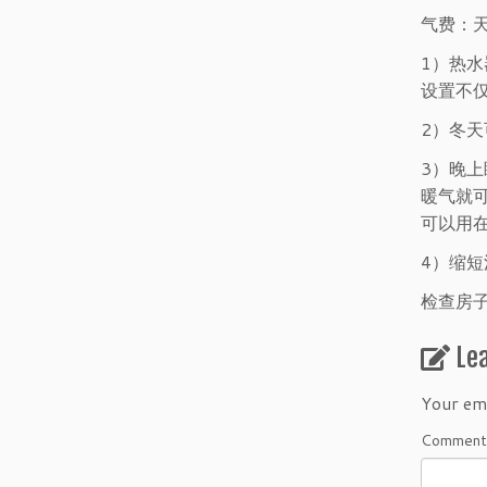
气费：
1）热
设置不
2）冬
3）晚
暖气就
可以用
4）缩
检查房
Le
Your ema
Commen