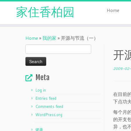
家住香柏园
Home
Skip
to
Home
»
我的家
»
开源与节流（一）
content
Search
开
for:
2009-02
Meta
Log in
在目前
Entries feed
下点功
Comments feed
每个月
WordPress.org
的开支
异，也
健康