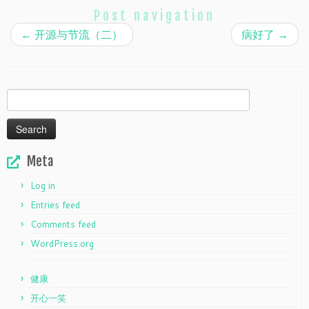
Post navigation
←
开源与节流（二）
病好了
→
Search
for:
Meta
Log in
Entries feed
Comments feed
WordPress.org
健康
开心一笑