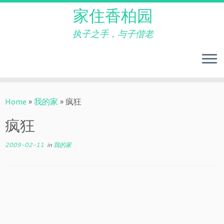
家住香柏园
执子之手，与子偕老
Skip
to
Home
»
我的家
»
疯狂
content
疯狂
2009-02-11
in
我的家