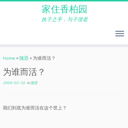
家住香柏园
执子之手，与子偕老
Skip
to
Home
»
随思
»
为谁而活？
content
为谁而活？
2009-02-26
in
随思
我们到底为谁而活在这个世上？