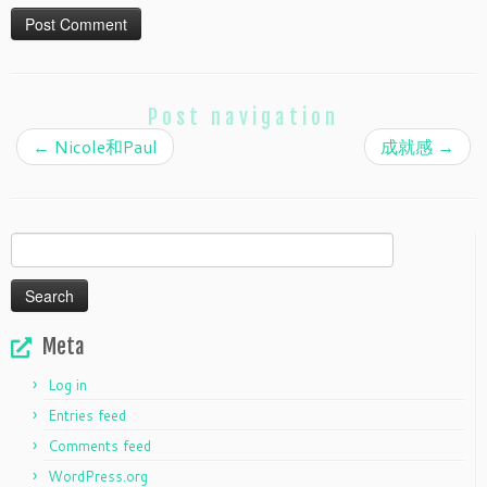
Post navigation
←
Nicole和Paul
成就感
→
Search
for:
Meta
Log in
Entries feed
Comments feed
WordPress.org