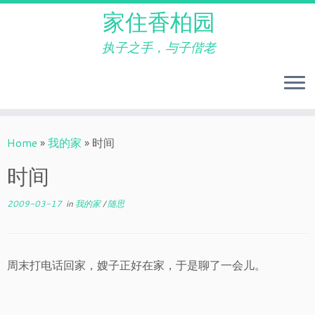
家住香柏园
执子之手，与子偕老
Skip
to
Home
»
我的家
»
时间
content
时间
2009-03-17
in
我的家
/
随思
周末打电话回家，嫂子正好在家，于是聊了一会儿。