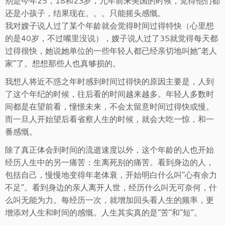
别是今年25，18和23岁，九年前来美国的时候，觉得他们都
还是小孩子，结果现在。。。只能摇头感慨。
我对嫂子说人过了某个年龄就会觉得时间过得特快（心里想
的是40岁，不过嘴里没说），嫂子说人过了35就觉得每天都
过得很快，她说她单位的一些年轻人都已经亲切地叫她“老人
家”了。想想那些人也真够损的。
我想人将近不惑之年时感到时间过得快的原因主要是，人到
了这个年纪的时候，往后看的时间越来越多。年轻人多数时
间都是在望前看，憧憬未来，不会太留意时间过得快或慢。
而一旦人开始望后看省察人生的时候，就会大吃一惊，和一
番感慨。
除了真正体会到时间的流逝速度以外，这个年龄的人也开始
经历人生中的另一痛苦：生离死别的痛苦。看到身边的人，
包括自己，慢慢地变得年老体衰，开始明白什么叫“心有余力
不足”。看到身边的亲人离开人世，经历什么叫无可奈何，什
么叫无能为力。每经历一次，就增加回头看人生的频率，更
增添对人生和时间的感慨。人生其实真的是“苦”和“短”。