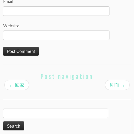
Email
Website
Post navigation
←
回家
见面
→
Search
for: