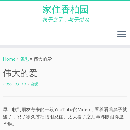
家住香柏园
执子之手，与子偕老
Skip
to
Home
»
随思
»
伟大的爱
content
伟大的爱
2009-03-18
in
随思
早上收到朋友寄来的一段YouTube的Video，看着看着鼻子就
酸了，忍了很久才把眼泪忍住。太太看了之后鼻涕眼泪稀里
哗啦。