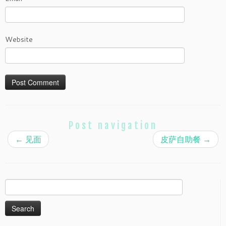
Website
Post navigation
←
见面
皮萨自助餐
→
Search
for: