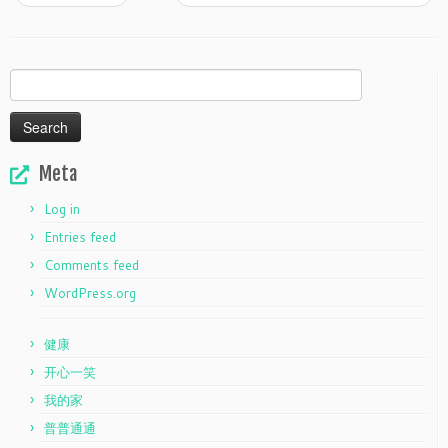
Search
for:
Meta
Log in
Entries feed
Comments feed
WordPress.org
健康
开心一笑
我的家
普普通通