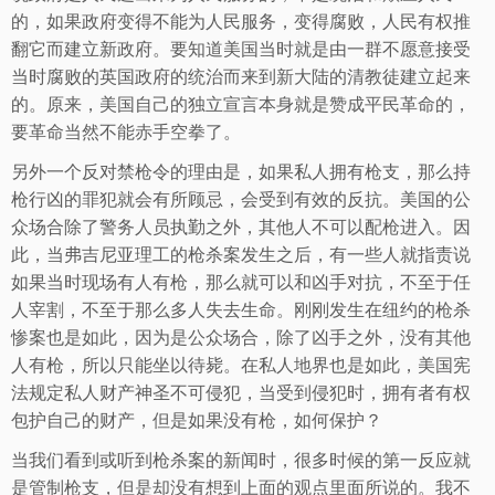
的，如果政府变得不能为人民服务，变得腐败，人民有权推
翻它而建立新政府。要知道美国当时就是由一群不愿意接受
当时腐败的英国政府的统治而来到新大陆的清教徒建立起来
的。原来，美国自己的独立宣言本身就是赞成平民革命的，
要革命当然不能赤手空拳了。
另外一个反对禁枪令的理由是，如果私人拥有枪支，那么持
枪行凶的罪犯就会有所顾忌，会受到有效的反抗。美国的公
众场合除了警务人员执勤之外，其他人不可以配枪进入。因
此，当弗吉尼亚理工的枪杀案发生之后，有一些人就指责说
如果当时现场有人有枪，那么就可以和凶手对抗，不至于任
人宰割，不至于那么多人失去生命。刚刚发生在纽约的枪杀
惨案也是如此，因为是公众场合，除了凶手之外，没有其他
人有枪，所以只能坐以待毙。在私人地界也是如此，美国宪
法规定私人财产神圣不可侵犯，当受到侵犯时，拥有者有权
包护自己的财产，但是如果没有枪，如何保护？
当我们看到或听到枪杀案的新闻时，很多时候的第一反应就
是管制枪支，但是却没有想到上面的观点里面所说的。我不