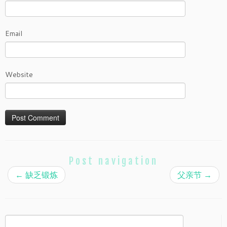
Email
Website
Post navigation
←
缺乏锻炼
父亲节
→
Search