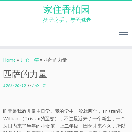
家住香柏园
执子之手，与子偕老
Skip
to
Home
»
开心一笑
»
匹萨的力量
content
匹萨的力量
2009-06-15
in
开心一笑
昨天是我教儿童主日学。我的学生一般就两个，Tristan和
William（Tristan的至交），不过最近来了一个新生，一个
从国内来了半年的小女孩，上二年级。因为才来不久，所以