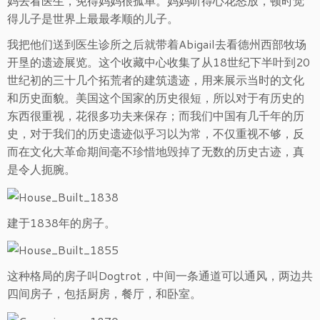
妈去看医生，免得妈妈很孤单。妈妈听得心花怒放，顿时觉
得儿子是世界上最最孝顺的儿子。
我把他们送到医生诊所之后就带着Abigail去看德州西部牧场
开垦的遗迹展览。这个收藏中心收集了从18世纪下半叶到20
世纪初的三十几个拓荒者的建筑遗迹，用来展示当时的文化
和历史面貌。美国这个国家的历史很短，所以对于有历史的
东西很重视，花很多功夫来保存；而我们中国有几千年的历
史，对于我们的历史遗迹似乎习以为常，不仅重视不够，反
而在文化大革命期间毫不珍惜地毁掉了无数的历史古迹，真
是令人扼腕。
建于1838年的房子。
这种格局的房子叫Dogtrot，中间一条通道可以通风，两边共
四间房子，包括厨房，餐厅，和卧室。