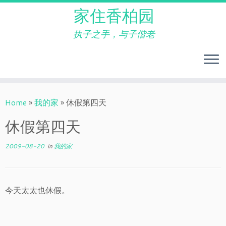
家住香柏园
执子之手，与子偕老
Skip
to
Home
»
我的家
»
休假第四天
content
休假第四天
2009-08-20
in
我的家
今天太太也休假。