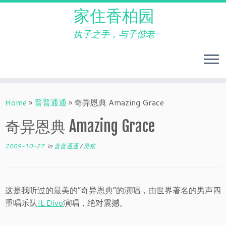
家住香柏园
执子之手，与子偕老
Skip
to
Home
»
普普通通
»
奇异恩典 Amazing Grace
content
奇异恩典 Amazing Grace
2009-10-27
in
普普通通
/
灵粮
这是我听过的最美的“奇异恩典”的演唱，由世界著名的男声四
重唱乐队
IL Divo
演唱，绝对震撼。