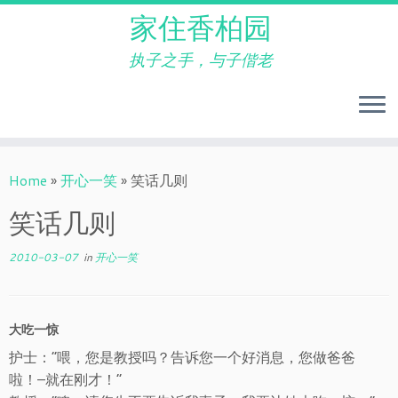
家住香柏园
执子之手，与子偕老
Skip
to
Home
»
开心一笑
»
笑话几则
content
笑话几则
2010-03-07
in
开心一笑
大吃一惊
护士：”喂，您是教授吗？告诉您一个好消息，您做爸爸
啦！–就在刚才！“