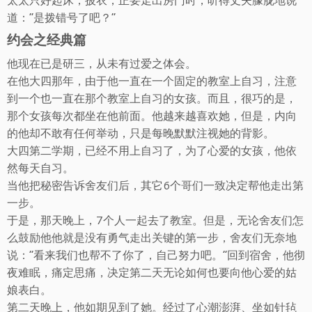
道：“是拨错号了吧？“
约会之经典篇
他现在已是研三，从未有过爱之体会。
在他大四那年，由于他一直在一个固定的教室上自习，注意
到一个也一直在那个教室上自习的女孩。而且，很巧的是，
那个女孩每次都坐在他前面。他越来越喜欢她，但是，内向
的他却不敢有任何举动，只是每晚默默注视她的背影。
大四第二学期，已经不用上自习了，为了心爱的女孩，他依
然每天自习。
当他把秘密告诉舍友们后，其它6个哥们一致决定帮他走出第
一步。
于是，那天晚上，7个人一起去了教室。但是，无论舍友们怎
么鼓励他他就是没有勇气走出关键的第一步，舍友们无奈地
说：“看来我们也帮不了你了，自己努力吧。”回到宿舍，他彻
夜难眠，痛定思痛，决定第二天无论如何也要向他心爱的姑
娘表白。
第二天晚上，他如期见到了她。经过了心潮澎湃、坐如针毡