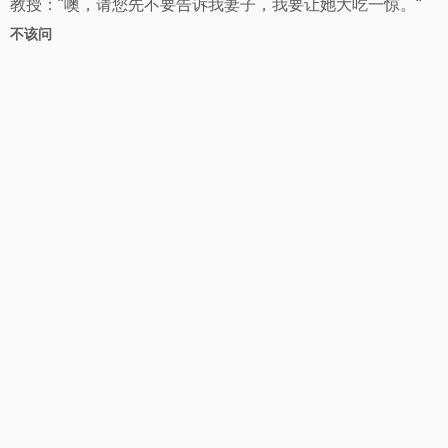
教授：“噢，请您先不要告诉我妻子，我要让她大吃一惊。“
不该问