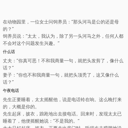
在动物园里，一位女士问饲养员：“那头河马是公的还是母
的？“
饲养员说：“太太，我认为，除了另一头河马之外，任何人都
不会对这个问题发生兴趣。“
什么话
丈夫：“你真可恶！不和我商量一句，就把头发剪了，像什么
话？“
妻子：“你也不和我商量一句，就把头顶秃了，这又像什么
话？“
午夜电话
先生正要睡着，太太摇醒他，说是电话铃在响。这么晚打来
的，大概是你的。
先生起床，披衣，踉跄地出去接电话。回来时，发现太太已
睡着了，他便摇醒她说：“不是我的。“
太太只好起床，披衣，正要走出房门时，听得丈夫朦胧地说