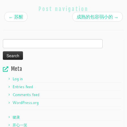
Post navigation
←
苏醒
成熟的包容弱小的
→
Search
for:
Meta
Log in
Entries feed
Comments feed
WordPress.org
健康
开心一笑