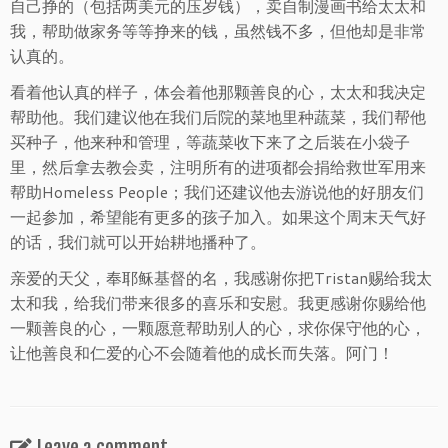
自己挣的（包括两美元的压岁钱），卖自制漫画书给太太和
我，帮助做家务等等挣来的钱，虽然钱不多，但他却是非常
认真的。
看着他认真的样子，体会着他那颗善良的心，太太和我决定
帮助他。我们建议他在我们后院的菜地里种蔬菜，我们帮他
买种子，他来种和管理，等蔬菜收下来了之后装在小袋子
里，然后拿去教会卖，注明所有的进项都会捐给救世军用来
帮助Homeless People；我们还建议他去游说他的好朋友们
一起参加，希望能有更多的孩子加入。如果这个周末天气好
的话，我们就可以开始耕地播种了。
亲爱的天父，奉耶稣基督的名，我感谢你把Tristan赐给我太
太和我，给我们带来很多的喜乐和安慰。我更感谢你赐给他
一颗善良的心，一颗愿意帮助别人的心，求你保守他的心，
让他善良和仁爱的心不会随着他的成长而失落。阿门！