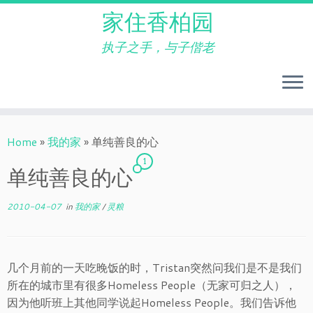
家住香柏园
执子之手，与子偕老
Skip
to
Home
»
我的家
»
单纯善良的心
content
1
单纯善良的心
2010-04-07
in
我的家
/
灵粮
几个月前的一天吃晚饭的时，Tristan突然问我们是不是我们
所在的城市里有很多Homeless People（无家可归之人），
因为他听班上其他同学说起Homeless People。我们告诉他