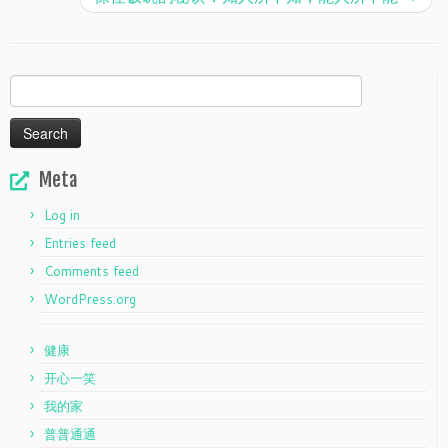
Search
for:
Meta
Log in
Entries feed
Comments feed
WordPress.org
健康
开心一笑
我的家
普普通通