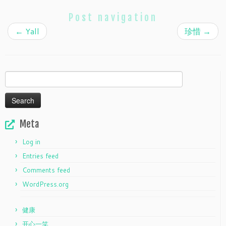
Post navigation
←
Yall
珍惜
→
Search
for:
Meta
Log in
Entries feed
Comments feed
WordPress.org
健康
开心一笑