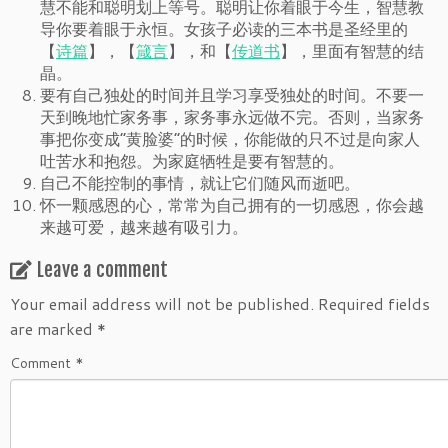
慧不能和聪明划上等号。聪明让你着眼于今生，智慧教
导你要着眼于永恒。女孩子必读的三本书是圣经里的
【
诗篇
】，【
箴言
】，和【
传道书
】，里面有智慧的结
晶。
要有自己独处的时间并且学习享受独处的时间。不要一
天到晚地忙家务事，家务事永远做不完。否则，当家务
事把你变成“黄脸婆”的时候，你能做的只不过是向家人
吐苦水和抱怨。为家庭牺牲是要有智慧的。
自己不能控制的事情，就让它们随风而逝吧。
怀一颗感恩的心，常常为自己拥有的一切感恩，你会越
来越可爱，越来越有吸引力。
Leave a comment
Your email address will not be published.
Required fields
are marked
*
Comment
*