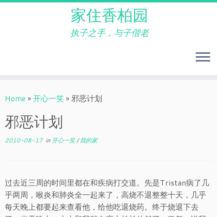
家住香柏园
执子之手，与子偕老
Skip
to
Home
»
开心一笑
»
邪恶计划
content
邪恶计划
2010-08-17
in
开心一笑
/
我的家
过去近三周的时间里都在和疾病打交道。先是Tristan病了几
乎两周，喉炎和肺炎全一起来了，高烧不退整整十天，几乎
每天晚上都要起来查看他，给他吃退烧药。终于烧退下去