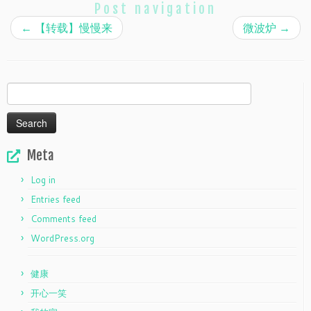
Post navigation
←
【转载】慢慢来
微波炉
→
Search
for:
Meta
Log in
Entries feed
Comments feed
WordPress.org
健康
开心一笑