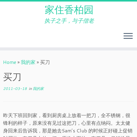
家住香柏园
执子之手，与子偕老
Skip
to
Home
»
我的家
»
买刀
content
买刀
2011-03-18
in
我的家
昨天下班回到家，看到厨房桌上放着一把刀，全不锈钢，很
锋利的样子，原来没有见过这把刀，心里有点纳闷。太太健
身回来后告诉我，那是她去Sam’s Club 的时候正好碰上促销