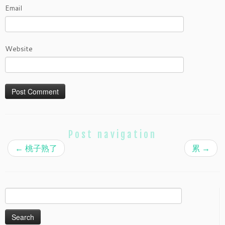
Email
Website
Post navigation
←
桃子熟了
累
→
Search
for: