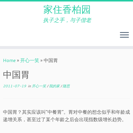
家住香柏园
执子之手，与子偕老
Skip
to
Home
»
开心一笑
»
中国胃
content
中国胃
2011-07-19
in
开心一笑
/
我的家
/
随思
中国胃？其实应该叫“中餐胃”。胃对中餐的想念似乎和年龄成
递增关系，甚至过了某个年龄之后会出现指数级增长趋势。