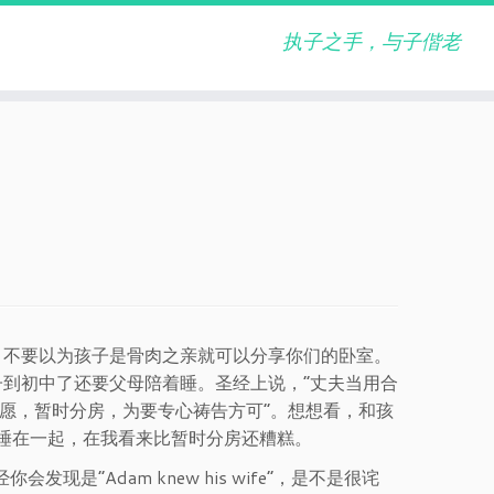
执子之手，与子偕老
，不要以为孩子是骨肉之亲就可以分享你们的卧室。
到初中了还要父母陪着睡。圣经上说，“丈夫当用合
情愿，暂时分房，为要专心祷告方可”。想想看，和孩
子睡在一起，在我看来比暂时分房还糟糕。
是“Adam knew his wife”，是不是很诧