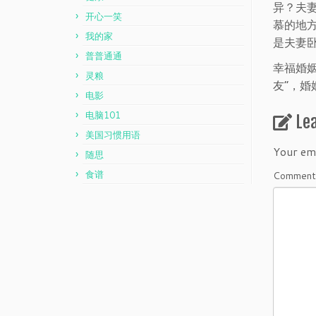
异？夫
开心一笑
慕的地
我的家
是夫妻卧
普普通通
幸福婚
灵粮
友”，
电影
电脑101
Le
美国习惯用语
Your ema
随思
食谱
Commen