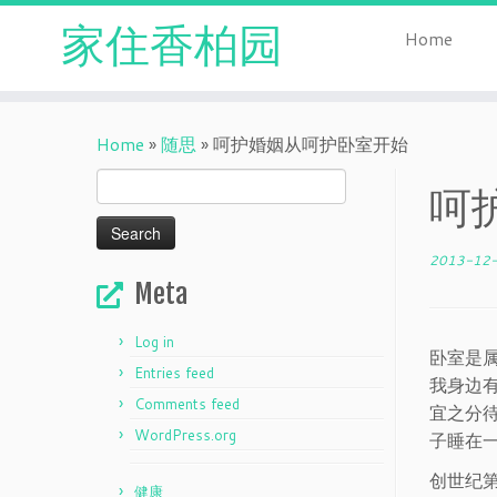
家住香柏园
Home
Skip
to
Home
»
随思
»
呵护婚姻从呵护卧室开始
content
Search
呵
for:
2013-12
Meta
Log in
卧室是
Entries feed
我身边
Comments feed
宜之分
WordPress.org
子睡在一
创世纪第
健康