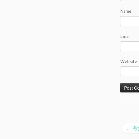
Name
Email
Website
←
有