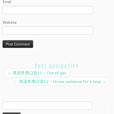
Email
Website
Post navigation
←
英语常用口语10 – Out of gas
英语常用口语12 – throw someone for a loop
→
Search
for: