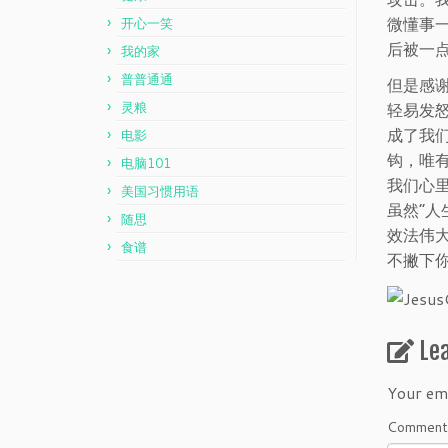
微懂事
开心一笑
后被一
我的家
普普通通
但是感谢
灵粮
轻易发
成了我
电影
钩，唯
电脑101
我们心
美国习惯用语
虽然“
随思
效法伟
食谱
不撇下你
Le
Your ema
Commen