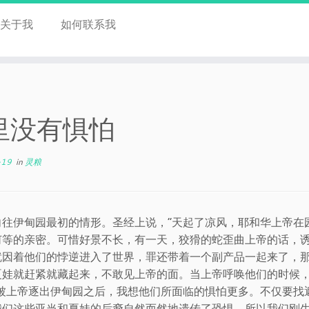
关于我
如何联系我
里没有惧怕
-19
in
灵粮
向往伊甸园最初的情形。圣经上说，“天起了凉风，耶和华上帝在
何等的亲密。可惜好景不长，有一天，狡猾的蛇歪曲上帝的话，
就因着他们的悖逆进入了世界，罪还带着一个副产品一起来了，
夏娃就赶紧就藏起来，不敢见上帝的面。当上帝呼唤他们的时候，
当被上帝逐出伊甸园之后，我想他们所面临的惧怕更多。不仅要找
我们这些亚当和夏娃的后裔自然而然地遗传了恐惧，所以我们刚