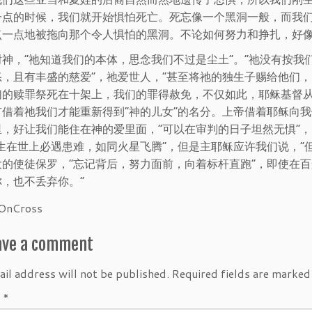
一点的时候，我们就开始惧怕死亡。死忘像一个黑洞一般，而我
点一点地被拖向那个令人惧怕的黑洞。不论如何努力和挣扎，好
神，“祂知道我们的本体，思念我们不过是尘土”。“祂没有按我
怒，且有丰盛的慈爱”，祂爱世人，“甚至将祂的独生子赐给他们
们的赎罪祭死在十架上，我们的罪得赦免，不仅如此，耶稣基督
有借着祂我们才能重新得到“神的儿女”的名分。上帝借着耶稣向
里，好让我们能住在神的爱里面，“可以在审判的日子坦然无惧”，
人生在世上必遇患难，如同火星飞腾”，但是主耶稣应许我们说，“
大的使徒保罗，“忘记背后，努力面前，向着标杆直跑”，即使在
，也不丢弃你。”
ave a comment
il address will not be published.
Required fields are marke
t
*