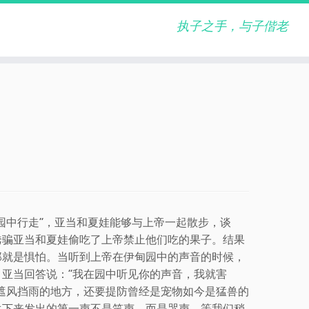
执子之手，与子偕老
园中行走”，亚当和夏娃能够与上帝一起散步，谈
诱骗亚当和夏娃偷吃了上帝禁止他们吃的果子。结果
那就是惧怕。当听到上帝在伊甸园中的声音的时候，
亚当回答说：“我在园中听见你的声音，我就害
遮风挡雨的地方，还要提防曾经是宠物如今是猛兽的
生下来发出的第一声不是笑声，而是哭声。等我们稍