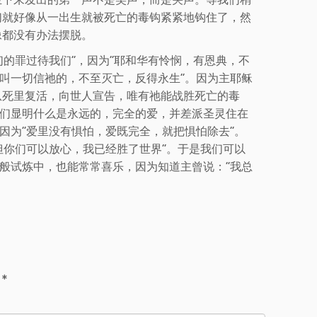
们就好像从一出生就被死亡的毒钩紧紧地钩住了，然
像都没有办法摆脱。
们的罪过待我们”，因为“耶和华有怜悯，有恩典，不
，叫一切信祂的，不至灭亡，反得永生”。因为主耶稣
从死里复活，向世人宣告，唯有祂能战胜死亡的毒
我们显明什么是永远的，完全的爱，并差派圣灵住在
因为“爱里没有惧怕，爱既完全，就把惧怕除去”。
但你们可以放心，我已经胜了世界”。于是我们可以
百般试炼中，也能常常喜乐，因为知道主曾说：“我总
d
*