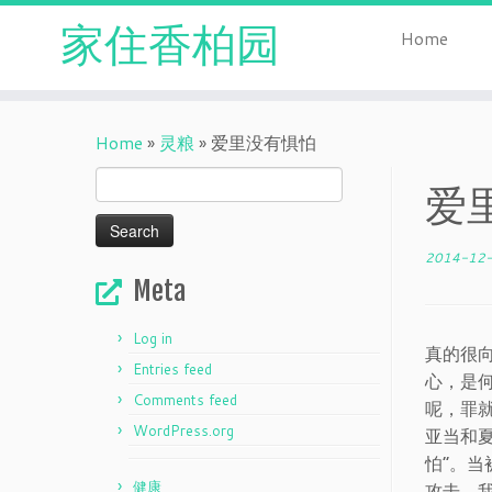
家住香柏园
Home
Skip
to
Home
»
灵粮
»
爱里没有惧怕
content
Search
爱
for:
2014-12
Meta
Log in
真的很
Entries feed
心，是
Comments feed
呢，罪
WordPress.org
亚当和
怕”。
健康
攻击。