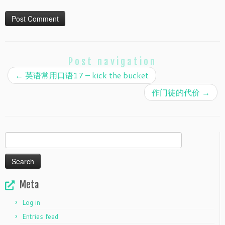
Post navigation
←
英语常用口语17 – kick the bucket
作门徒的代价
→
Search
for:
Meta
Log in
Entries feed