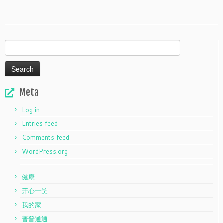
Search
for:
Meta
Log in
Entries feed
Comments feed
WordPress.org
健康
开心一笑
我的家
普普通通