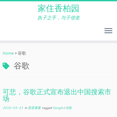
家住香柏园
执子之手，与子偕老
Skip
to
Home
»
谷歌
content
谷歌
可悲，谷歌正式宣布退出中国搜索市
场
2010-03-23
in
普普通通
tagged
Google
/
谷歌