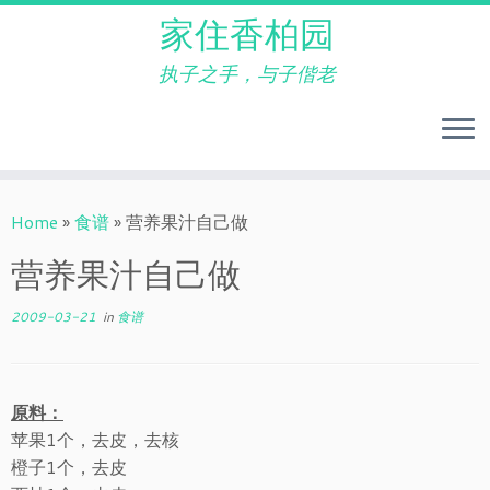
家住香柏园
执子之手，与子偕老
Skip
to
Home
»
食谱
»
营养果汁自己做
content
营养果汁自己做
2009-03-21
in
食谱
原料：
苹果1个，去皮，去核
橙子1个，去皮