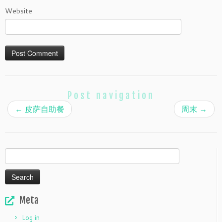
Website
Post navigation
←
皮萨自助餐
周末
→
Search
for:
Meta
Log in