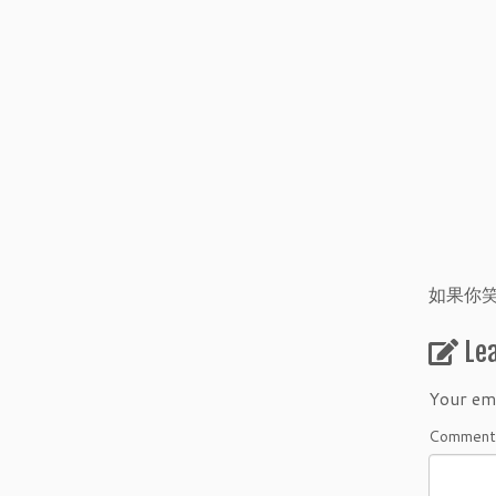
如果你
Le
Your ema
Commen