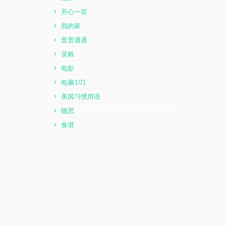
开心一笑
我的家
普普通通
灵粮
电影
电脑101
美国习惯用语
随思
食谱