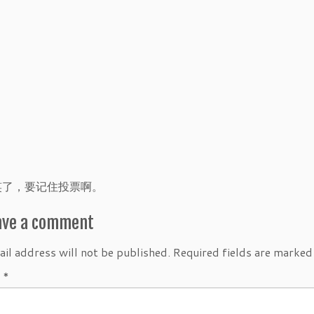
笑了，要记住投票啊。
ave a comment
il address will not be published.
Required fields are marke
t
*