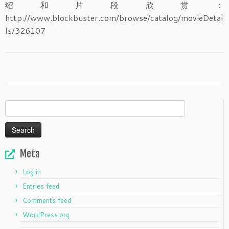
绍和片段欣赏：
http://www.blockbuster.com/browse/catalog/movieDetai
ls/326107
Search
for:
Meta
Log in
Entries feed
Comments feed
WordPress.org