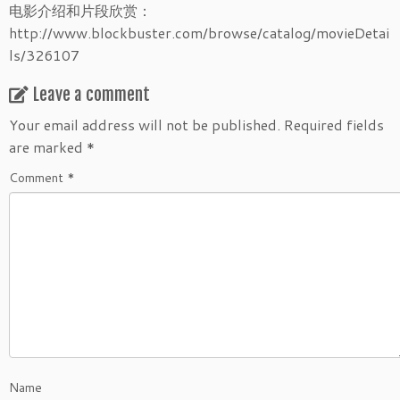
电影介绍和片段欣赏：
http://www.blockbuster.com/browse/catalog/movieDetai
ls/326107
Leave a comment
Your email address will not be published.
Required fields
are marked
*
Comment
*
Name