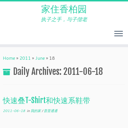
家住香柏园
执子之手，与子偕老
Skip
to
Home
»
2011
»
June
»
18
content
Daily Archives:
2011-06-18
快速叠T-Shirt和快速系鞋带
2011-06-18
in
我的家
/
普普通通