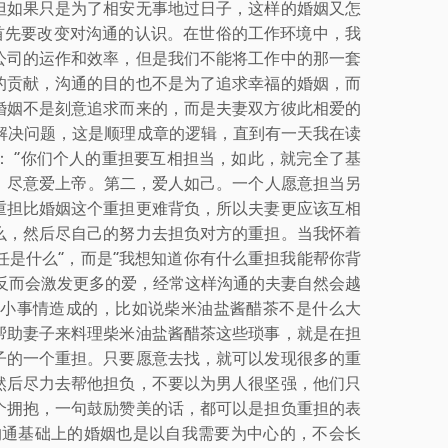
但如果只是为了相安无事地过日子，这样的婚姻又怎
首先要改变对沟通的认识。在世俗的工作环境中，我
公司的运作和效率，但是我们不能将工作中的那一套
的贡献，沟通的目的也不是为了追求幸福的婚姻，而
婚姻不是刻意追求而来的，而是夫妻双方彼此相爱的
解决问题，这是顺理成章的逻辑，直到有一天我在读
 “你们个人的重担要互相担当，如此，就完全了基
尽力，尽意爱上帝。第二，爱人如己。一个人愿意担当另
重担比婚姻这个重担更难背负，所以夫妻更应该互相
么，然后尽自己的努力去担负对方的重担。当我怀着
任是什么”，而是“我想知道你有什么重担我能帮你背
反而会激发更多的爱，经常这样沟通的夫妻自然会越
小事情造成的，比如说柴米油盐酱醋茶不是什么大
帮助妻子来料理柴米油盐酱醋茶这些琐事，就是在担
子的一个重担。只要愿意去找，就可以发现很多的重
然后尽力去帮他担负，不要以为男人很坚强，他们只
个拥抱，一句鼓励赞美的话，都可以是担负重担的表
沟通基础上的婚姻也是以自我需要为中心的，不会长