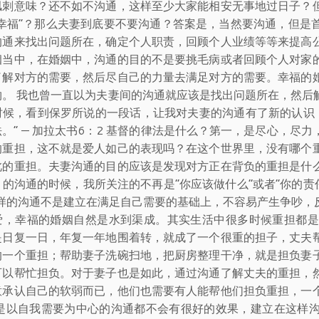
讽刺意味？还不如不沟通，这样至少大家能相安无事地过日子？
“幸福”？那么夫妻到底要不要沟通？答案是，当然要沟通，但是
沟通来找出问题所在，确定个人职责，回顾个人业绩等等来提高
姻当中，在婚姻中，沟通的目的不是要挑毛病或者回顾个人对家
了解对方的需要，然后尽自己的力量去满足对方的需要。幸福的
物。 我也曾一直以为夫妻间的沟通就应该是找出问题所在，然后
时候，看到保罗所说的一段话，让我对夫妻的沟通有了新的认识：
。” — 加拉太书6：2 基督的律法是什么？第一，是尽心，
的重担，这不就是爱人如己的表现吗？在这个世界里，没有哪个
此的重担。夫妻沟通的目的应该是发现对方正在背负的重担是什
目的沟通的时候，我所关注的不再是“你应该做什么”或者“你的责
这样的沟通不是建立在满足自己需要的基础上，不容易产生争吵，
爱，幸福的婚姻自然是水到渠成。其实生活中很多时候重担都是
是日复一日，年复一年地围着转，就成了一个很重的担子，丈夫
的一个重担；帮助妻子洗碗扫地，把厨房整理干净，就是担负妻
可以帮忙担负。对于妻子也是如此，通过沟通了解丈夫的重担，
意承认自己的软弱而已，他们也需要有人能帮他们担负重担，一
凡是以自我需要为中心的沟通都不会有很好的效果，建立在这样