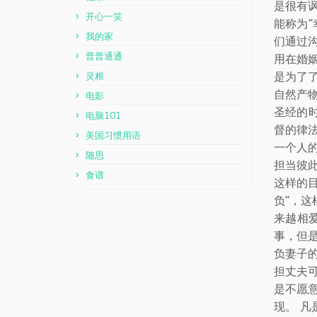
是很有
开心一笑
能称为
我的家
们通过
普普通通
用在婚
是为了
灵粮
自然产
电影
圣经的
电脑101
督的律法
美国习惯用语
一个人
随思
担当彼
食谱
这样的
负”，
来越相
事，但
负妻子
担丈夫
是不愿
现。 