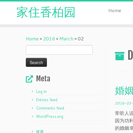
家住香柏园
Home
Skip
to
Home
»
2016
»
March
»
02
content
Search
D
for:
Meta
婚
Log in
Entries feed
2016-03
Comments feed
常听人
WordPress.org
因为功
的婚姻
健康