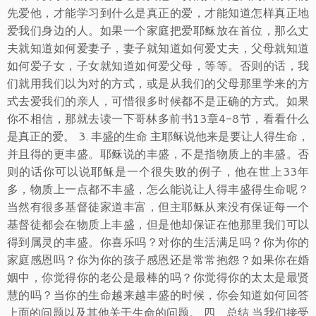
先爱他，才能学习到什么是真正的爱，才能知道怎样真正地
爱我们身边的人。如果一个家庭把爱耶稣放在首位，那么丈
夫就知道如何爱妻子，妻子就知道如何爱丈夫，父母就知道
如何爱子女，子女就知道如何爱父母，等等。否则的话，我
们就用我们以为对的方式，或是从我们的父母那里学来的方
式去爱我们的亲人，可惜很多时候都不是正确的方式。如果
你不相信，那就去读一下哥林多前书13章4-8节，看看什么
是真正的爱。 3. 丰盛的生命 主耶稣说他来是要让人得生命，
并且得的更丰盛。耶稣说的丰盛，不是指物质上的丰盛。否
则的话你可以说耶稣是一个很失败的例子，他在世上33年
多，物质上一点都不丰盛，怎么能说让人得丰盛得生命呢？
当然有很多基督徒家道丰富，但主耶稣从来没有保证每一个
基督徒都会在物质上丰盛，但是他却保证在他那里我们可以
得到属灵的丰盛。你喜乐吗？对你的生活满足吗？你为你的
家庭感恩吗？你为你的孩子感恩还是常常抱怨？如果你在婚
姻中，你觉得你的老公是最棒的吗？你觉得你的太太是最贤
慧的吗？当你的生命越来越丰盛的时候，你会知道如何回答
上面的问题以及其他关于生命的问题。 四、总结 当我们接受