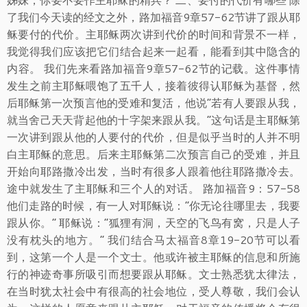
了我们今天读的经文之外，路加福音9章57-62节讲了跟从耶
稣要付的代价。主耶稣两次讲到代价的时间和背景不一样，
我觉得我们应该把它们结合起来一起看，能看到其中隐含的
内容。 我们先来看路加福音9章57-62节的记载。这件事情
发生之前主耶稣喂饱了五千人，接着彼得认耶稣为基督，然
后耶稣第一次预言他的受难和复活，他说“若有人要跟从我，
就当舍己天天背起他的十字架来跟从我。”这句话是主耶稣第
一次讲到跟从他的人要付的代价，但是似乎当时的人并不明
白主耶稣的意思。后来主耶稣第二次预言自己的受难，并且
开始向耶路撒冷出发，当时有很多人跟着他往耶路撒冷去。
途中就发生了主耶稣和三个人的对话。 路加福音9：57-58
他们走路的时候，有一人对耶稣说：“你无论往哪里去，我要
跟从你。” 耶稣说：“狐狸有洞，天空的飞鸟有窝，只是人子
没有枕头的地方。” 我们结合马太福音8章19-20节可以看
到，这第一个人是一个文士。他或许被主耶稣的信息和所施
行的神迹奇事所吸引而想要跟从耶稣。文士熟悉犹太律法，
在当时犹太社会中有很高的社会地位，受人尊敬，我们会认