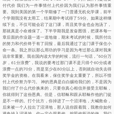
付代价 我们为一件事情付上代价因为我们认为那件事情重
要。我到美国的第一个学期修了一门普通无机化学课，前半
个学期我没有太用工，结果期中考试得了59分。如果这样继
续下去，不仅可能会宕了这门课，而且奖学金也会泡汤了，
那就真是小命难保了。下半学期我是发奋图强，把课本每一
章后面的作业题一道一道地做，期末考试的时候，我所付出
的努力和代价终于有了回报，最后我通过了这门课于保住小
命一条。我之所以那么用功的学习是因为考过那么课对我来
说非常重要。我在国内读大学的时候，流行一句话，“60分万
岁，61分浪费”，我说的要考过那门课不是只得个60分或者
浪费一点的70分，而是至少在80分以上，否则就自动失去得
奖学金的资格。在我看来，保住奖学金太重要了，所以不惜
付上代价努力学习。 神的恩典是白白赐给我们的，不是因为
我们付了什么代价换来的，只要你真心相信并接受主耶稣，
你就得到了这份恩典。但是，信耶稣和跟从耶稣作他的门徒
是不一样的。打个比方，你掉进了一个沼泽地，大喊救命，
后来被一个人拉出了沼泽地，那人说你跟着我，我教你如何
避免掉入沼泽地，你一定会跟着他，按照他所说的做。我们