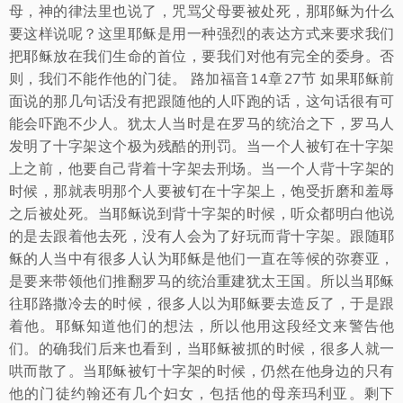
母，神的律法里也说了，咒骂父母要被处死，那耶稣为什么
要这样说呢？这里耶稣是用一种强烈的表达方式来要求我们
把耶稣放在我们生命的首位，要我们对他有完全的委身。否
则，我们不能作他的门徒。 路加福音14章27节 如果耶稣前
面说的那几句话没有把跟随他的人吓跑的话，这句话很有可
能会吓跑不少人。犹太人当时是在罗马的统治之下，罗马人
发明了十字架这个极为残酷的刑罚。当一个人被钉在十字架
上之前，他要自己背着十字架去刑场。当一个人背十字架的
时候，那就表明那个人要被钉在十字架上，饱受折磨和羞辱
之后被处死。当耶稣说到背十字架的时候，听众都明白他说
的是去跟着他去死，没有人会为了好玩而背十字架。跟随耶
稣的人当中有很多人认为耶稣是他们一直在等候的弥赛亚，
是要来带领他们推翻罗马的统治重建犹太王国。所以当耶稣
往耶路撒冷去的时候，很多人以为耶稣要去造反了，于是跟
着他。耶稣知道他们的想法，所以他用这段经文来警告他
们。的确我们后来也看到，当耶稣被抓的时候，很多人就一
哄而散了。当耶稣被钉十字架的时候，仍然在他身边的只有
他的门徒约翰还有几个妇女，包括他的母亲玛利亚。剩下