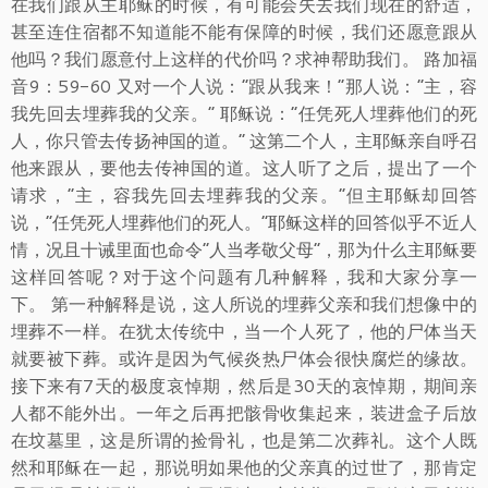
在我们跟从主耶稣的时候，有可能会失去我们现在的舒适，
甚至连住宿都不知道能不能有保障的时候，我们还愿意跟从
他吗？我们愿意付上这样的代价吗？求神帮助我们。 路加福
音9：59-60 又对一个人说：“跟从我来！”那人说：“主，容
我先回去埋葬我的父亲。” 耶稣说：“任凭死人埋葬他们的死
人，你只管去传扬神国的道。” 这第二个人，主耶稣亲自呼召
他来跟从，要他去传神国的道。这人听了之后，提出了一个
请求，“主，容我先回去埋葬我的父亲。”但主耶稣却回答
说，“任凭死人埋葬他们的死人。”耶稣这样的回答似乎不近人
情，况且十诫里面也命令“人当孝敬父母”，那为什么主耶稣要
这样回答呢？对于这个问题有几种解释，我和大家分享一
下。 第一种解释是说，这人所说的埋葬父亲和我们想像中的
埋葬不一样。在犹太传统中，当一个人死了，他的尸体当天
就要被下葬。或许是因为气候炎热尸体会很快腐烂的缘故。
接下来有7天的极度哀悼期，然后是30天的哀悼期，期间亲
人都不能外出。一年之后再把骸骨收集起来，装进盒子后放
在坟墓里，这是所谓的捡骨礼，也是第二次葬礼。这个人既
然和耶稣在一起，那说明如果他的父亲真的过世了，那肯定