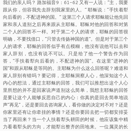
我们的亲人吗？ 路加福音9：61-62 又有一人说：“主，我要
跟从你，但容我先去辞别我家里的人。” 耶稣说：“手扶着犁
向后看的，不配进神的国。” 这第三个人请求耶稣能让他先回
家和亲人道别之后再来跟从主耶稣。耶稣对他的回答和对第
二个人的回答不一样。对于第二个人的请求，耶稣的回答很
明确，不要找借口，“只管去传扬神国的道”。但是对于第三个
人的请求，耶稣的回答似乎有点模糊，他没有说他可以去和
家人辞别，也没有说不可以。只是给了他一个警告作为回
答，“手扶着犁向后看的，不配进神的国”。在这里“进神的
国”和跟从耶稣是等同的。主耶稣为什么这么回答呢？难道和
家人辞别有错吗？要记得，主耶稣洞察人心，他深知这个人
内心的想法，通过主耶稣的回答，我们可以推想出这个人心
里所想的并不是回家说声道别这么简单，我想主耶稣的回答
是要让这个人能够反思自己的内心：你真的是回去简单地说
声“再见”，还是要回去咨询家人，看你做的决定对不对？还是
你家里还有让你牵挂的事情？还是你要回去把一切都安排妥
当了再回来？当一个人扶着犁头耕田的时候，他应该集中精
力看着犁头的方向，才能犁出整齐的田地来。一位属灵的长