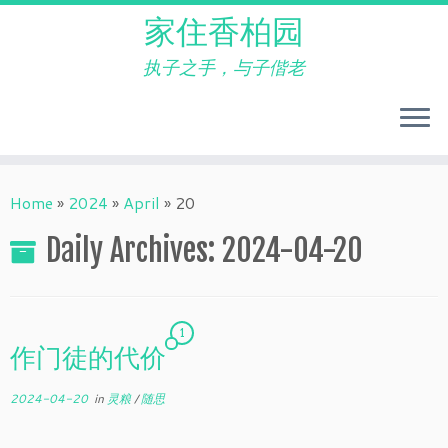
家住香柏园
执子之手，与子偕老
Skip
to
Home
»
2024
»
April
»
20
content
Daily Archives:
2024-04-20
1
作门徒的代价
2024-04-20
in
灵粮
/
随思