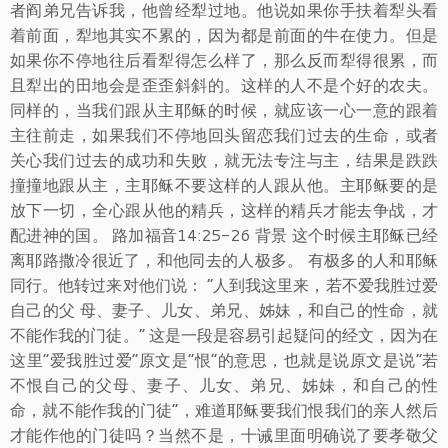
者阎弟兄告诉我，他曾经犁过地。他说如果你手扶着犁头看
着前面，犁地其实不累的，因为都是前面的牛在使力。但是
如果你不停地往后看犁得怎么样了，那么反而犁得很累，而
且犁出的田地会是歪歪斜斜的。这样的人不是个好的农夫。
同样的，当我们跟从主耶稣的时候，就应该一心一意的跟着
主往前走，如果我们不停地回头留恋我们过去的生命，或者
关心我们过去的成功和失败，就无法专注与主，结果是跌跌
撞撞地跟从主，主耶稣不要这样的人跟从他。主耶稣要的是
放下一切，全心跟从他的精兵，这样的精兵才能去争战，才
配进神的国。 路加福音14:25-26 背景 这个时候主耶稣已经
离耶路撒冷很近了，和他同去的人极多。 有极多的人和耶稣
同行。他转过来对他们说： “人到我这里来，若不爱我胜过爱
自己的父 母、妻子、儿女、弟兄、姊妹，和自己的性命，就
不能作我的门徒。“ 这是一段是容易引起疑问的经文，因为在
这里“爱我胜过爱”原文是“恨”的意思，也就是说原文是说“若
不恨自己的父母、妻子、儿女、弟兄、姊妹，和自己的性
命，就不能作我的门徒”，难道耶稣要我们恨我们的亲人然后
才能作他的门徒吗？当然不是，十诫里面明确说了要孝敬父