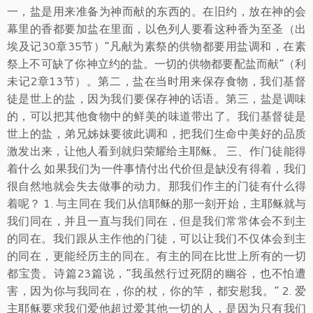
一，盐是用来准备为神而献的东西的。在旧约，放在神的会
幕里的香都要加盐在里面，以色列人要看这种香为至圣（出
埃及记30章35节）“凡献为素祭的供物都要用盐调和，在素
祭上不可缺了你神立约的盐。一切的供物都要配盐而献”（利
未记2章13节）。第二，盐在当时用来保存食物，我们基督
徒是世上的盐，因为我们要保存神的话语。第三，盐是调味
的，可以把其他食物中的鲜美的味道带出了。我们基督徒是
世上的盐，弟兄姊妹要彼此调和，把我们生命中美好的品质
激发出来，让他人看到就归荣耀给主耶稣。 三、作门徒能得
着什么 如果我们为一件事情付出代价但是缺没有得着，我们
很自然地就会失去做事的动力。那我们作主的门徒有什么得
着呢？ 1. 与主同在 我们从信耶稣的那一刻开始，主耶稣就与
我们同在，并且一直与我们同在，但是我们常常体会不到主
的同在。我们跟从主作他的门徒，可以让我们不仅体会到主
的同在，更能经历主的同在。有主的同在比世上所有的一切
都宝贵。诗篇23篇说，“我虽然行过死阴的幽谷，也不怕遭
害，因为你与我同在，你的杖，你的竿，都安慰我。” 2. 爱
主耶稣要求我们爱他超过爱其他一切的人，是因为只有我们