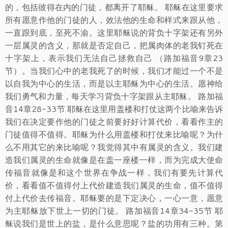
的，包括彼得在内的门徒，都离开了耶稣。 耶稣在这里要求
所有愿意作他的门徒的人，效法他的生命和样式来跟从他，
一直跟到底，至死不渝。这里耶稣说的背负十字架还有另外
一层属灵的含义，那就是否定自己，把属肉体的老我钉死在
十字架上，表示我们无法自己拯救自己 （路加福音9章23
节）。当我们心中的老我死了的时候，我们才能过一个不是
以自我为中心的生活，而是以主耶稣为中心的生活。愿神给
我们勇气和力量，每天学习背负十字架跟从主耶稣。 路加福
音14章28-33节 耶稣在这里用盖楼和打仗这两个比喻来告诉
我们在决定要作他的门徒之前要好好计算代价，看看作主的
门徒值得不值得。耶稣为什么用盖楼和打仗来比喻呢？为什
么不用其它的来比喻呢？我觉得其中有属灵的含义。我们建
造我们属灵的生命就像是在盖一座楼一样，而为完成大使命
传福音就像是和这个世界在争战一样，我们有要先计算代
价，看看值不值得付上代价建造我们属灵的生命，值不值得
付上代价去传福音。耶稣要的是下定决心，一心一意，愿意
为主耶稣放下世上一切的门徒。 路加福音14章34-35节 耶
稣说我们是世上的盐，是什么意思呢？盐的功用有三种。第