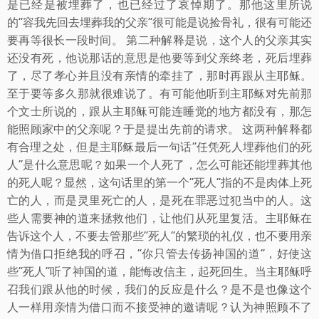
是已经是被埋葬了，也已经过了哀悼期了。那他这里所说
的“容我先回去埋葬我的父亲”很可能是说捡骨礼，很有可能还
要再等很长一段时间。 第二种解释是说，这个人的父亲其实
还没有死，他说那话的意思是他要等到父亲终老，死后埋葬
了，尽了孝心并且没有亲情的牵挂了，那时再跟从主耶稣。
至于要等多久那就很难说了。有可能他听到主耶稣对先前那
个文士所说的，跟从主耶稣可能连睡觉的地方都没有，那怎
能照顾家中的父亲呢？于是提出先前的请求。 这两种解释都
有合理之处，但是主耶稣最后一句话“任凭死人埋葬他们的死
人”是什么意思呢？如果一个人死了，怎么可能还能埋葬其他
的死人呢？显然，这句话里的第一个“死人”指的不是肉体上死
亡的人，而是灵里死亡的人，是死在罪恶过犯当中的人。这
些人需要神的道来拯救他们，让他们从死里复活。主耶稣在
告诉这个人，不要去管那些“死人”的繁琐的礼仪，也不要用亲
情为借口拒绝我的呼召，“你只管去传扬神国的道”，好使这
些“死人”听了神国的道，能悔改信主，起死回生。当主耶稣呼
召我们跟从他的时候，我们的反应是什么？是不是也像这个
人一样用亲情为借口而不接受神的邀请呢？认为神照顾不了