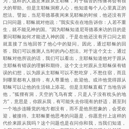
为，这样的人愿意来跟从主耶稣，对于福音的传播将会有很
大的帮助。但是主耶稣洞察人心，他知道每个人心里真正的
想法。譬如，当尼哥德慕夜闲来见耶稣的时候，他还没有开
口问问题，耶稣就对他说：“我实实在在地告诉你：人若不重
生，就不能见神的国。”因为耶稣知道尼哥德慕来访的目的是
要问耶稣如何才能进入神的国，于是在他还没有开口问之前
就直接了当地回答了他心中的疑问。因此，通过耶稣的回
答，我们可以推测人当时的内心想法。对于这个文士，通过
耶稣对他所说的话，我们可以看出，主耶稣知道他对于跟从
主耶稣有错误的理解和期待。这个文士对跟从主耶稣保有错
误的幻想，以为跟从主耶稣可以不愁吃穿，不愁住宿，而且
到哪里都有人接待，有人尊重他，欢迎他。或许他觉得跟从
耶稣可以让他的生活锦上添花。但是主耶稣直截了当地告诉
他，“狐狸有洞，天空的飞鸟有窝，只是人子没有枕头的地
方”，意思是，你跟从我，有可能失去你现有的舒适，甚至到
一个地步连睡觉的地方都没有，而不是他所想象的，会受欢
迎，被接待。主耶稣要他思考的问题是，你愿意付上这样的
代价来跟从我吗？这个问题也是在问你和我，当我们知道，