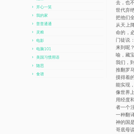
去，也
开心一笑
世代弃绝
我的家
把他们全
普普通通
从天上
命的，
灵粮
门徒说
电影
来到呢
电脑101
喻，藏
美国习惯用语
我们，
随思
推翻罗
食谱
摸得着
能实现
像世界
用经度
者一个
一种翻
神的国
哥底母