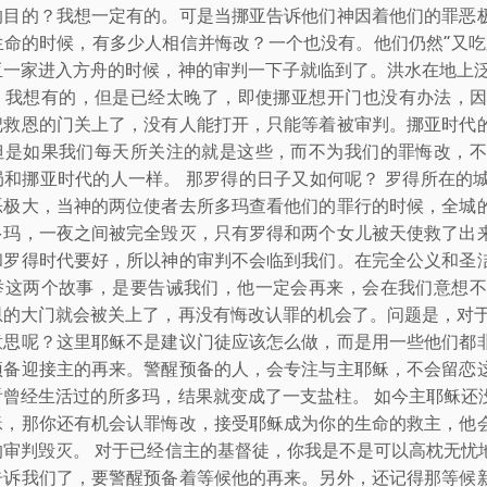
的目的？我想一定有的。可是当挪亚告诉他们神因着他们的罪恶
生命的时候，有多少人相信并悔改？一个也没有。他们仍然“又吃
亚一家进入方舟的时候，神的审判一下子就临到了。洪水在地上泛
？我想有的，但是已经太晚了，即使挪亚想开门也没有办法，因为
把救恩的门关上了，没有人能打开，只能等着被审判。挪亚时代
但是如果我们每天所关注的就是这些，而不为我们的罪悔改，不
局和挪亚时代的人一样。 那罗得的日子又如何呢？ 罗得所在的
恶极大，当神的两位使者去所多玛查看他们的罪行的时候，全城
多玛，一夜之间被完全毁灭，只有罗得和两个女儿被天使救了出
和罗得时代要好，所以神的审判不会临到我们。在完全公义和圣
举这两个故事，是要告诫我们，他一定会再来，会在我们意想不
恩的大门就会被关上了，再没有悔改认罪的机会了。问题是，对于
意思呢？这里耶稣不是建议门徒应该怎么做，而是用一些他们都
预备迎接主的再来。警醒预备的人，会专注与主耶稣，不会留恋
看曾经生活过的所多玛，结果就变成了一支盐柱。 如今主耶稣还
稣，那你还有机会认罪悔改，接受耶稣成为你的生命的救主，他
的审判毁灭。 对于已经信主的基督徒，你我是不是可以高枕无忧
告诉我们了，要警醒预备着等候他的再来。另外，还记得那等候