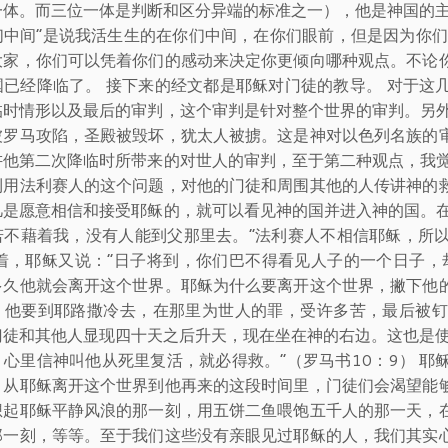
一体。而三位一体是判断和区分异端的标准之一），他是神国的主
们中间”是说我活生生的在你们中间，在你们眼前，但是因为你们
大家，你们可以凭着你们的感动来决定你更倾向哪种观点。不论
国已经降临了。 接下来的经文都是耶稣对门徒的教导。 对于这
临时情形以及最后的审判，这个审判是针对整个世界的审判。另外
被罗马攻陷，圣殿被毁坏，犹太人被掳。这是神对以色列名族的
讲他第二次降临时所带来的对世人的审判，至于第二种观点，我觉
利用法利赛人的这个问题，对他的门徒和周围其他的人传讲神的
凡是愿意相信和接受耶稣的，就可以看见神的国并进入神的国。在
若不藉着我，没有人能到父那里去。”法利赛人不相信耶稣，所
接着，耶稣又说：“日子将到，你们巴不得看见人子的一个日子，
多久他就会离开这个世界。耶稣为什么要离开这个世界，撇下他
。他要到耶路撒冷去，在那里为世人的罪，受许多苦，最后被钉
门徒和其他人显现四十天之后升天，现在坐在神的右边。这也是使
，心里信神叫他从死里复活，就必得救。”（罗马书10：9） 
。从耶稣离开这个世界到他再来的这段时间里，门徒们会渴望能
想起耶稣平静风浪的那一刻，用五饼二鱼喂饱五千人的那一天，
那一刻，等等。至于我们这些没有亲眼见过耶稣的人，我们其实