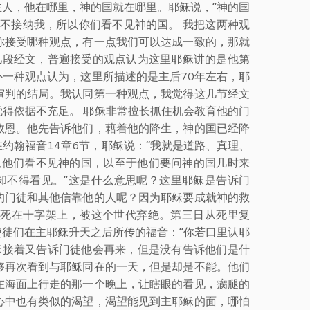
人，他在哪里，神的国就在哪里。耶稣说，“神的国
不接纳我，所以你们看不见神的国。 我把这两种观
你接受哪种观点，有一点我们可以达成一致的，那就
几段经文，普遍接受的观点认为这里耶稣讲的是他第
一种观点认为，这里所描述的是主后70年左右，耶
审判的结局。我认同第一种观点，我觉得这几节经文
得依据不充足。 耶稣非常擅长抓住机会教育他的门
救恩。他先告诉他们，藉着他的降生，神的国已经降
约翰福音14章6节，耶稣说：“我就是道路、真理、
以他们看不见神的国，以至于他们要问神的国几时来
却不得看见。”这是什么意思呢？这里耶稣是告诉门
的门徒和其他信靠他的人呢？因为耶稣要成就神的救
死在十字架上，被这个世代弃绝。第三日从死里复
徒们在主耶稣升天之后所传的福音：“你若口里认耶
耶稣接着又告诉门徒他会再来，但是没有告诉他们是什
够再次看到与耶稣同在的一天，但是却是不能。他们
在海面上行走的那一个晚上，让瞎眼的看见，瘸腿的
心中也有类似的渴望，渴望能见到主耶稣的面，哪怕