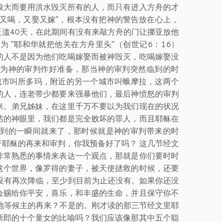
极大而要用洪水毁灭所有的人，而只有进入方舟的才
又喝，又娶又嫁”，根本没有把神的警告放在心上，
滥40天，在此期间有没有来敲方舟的门让挪亚放他
 “耶和华就把他关在方舟里头”（创世记6：16）
的人不是因为他们吃喝嫁娶而被神毁灭，吃喝嫁娶没
为神的审判作好准备，那当神的审判突然临到的时
城市叫所多玛，附近的另一个城市叫蛾摩拉，这两个
的人，连老带少都要来强暴他们，最后神愤怒的审判
来。弟兄姊妹，在这里千万不要以为我们现在的状况
洁的神眼里，我们都是完全败坏的罪人，而且耶稣在
到的一瞬间就来了，那时候就是神的审判带来的时
耶稣的再来和审判，你我预备好了吗？ 这几节经文
非常熟悉的事情来表达一个观点，那就是你们要时时
这个世界，像罗得的妻子，被天使拯救的时候，还要
没有再次降临，至少到目前为止还没有。如果你还没
会赐给你平安，喜乐，和丰盛的生命，并且保守你不
地等候主的再来？不是的。刚才读的那三节经文里耶
新郎的十个童女的比喻吗？我们应该像那其中五个聪