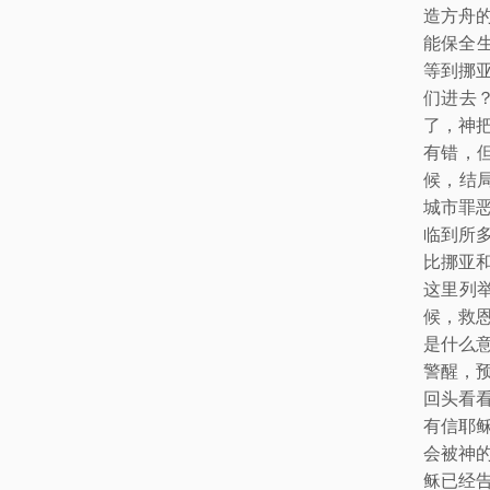
造方舟
能保全
等到挪
们进去
了，神
有错，
候，结
城市罪
临到所
比挪亚
这里列
候，救
是什么
警醒，
回头看
有信耶
会被神
稣已经