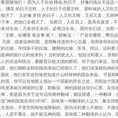
不要跟随他们！ 因为人子在他 降临 的日子，好像闪电从天这边
。 挪亚 的日子怎样，人子的日子也要怎样。 那时候的人又吃
都灭了。 又好像 罗得 的日子；人又吃又喝，又买又卖，又耕种又
降下来，把他们全都灭了。 当那日，人在房上，器具在屋里，不
必丧掉生命；凡丧掉生命的，必救活生命。 我对你们说，当那
：「主啊，在哪里 有这事 呢？」耶稣说：「尸首在哪里，鹰也
？ 天国，或者说神的国，是耶稣传道的中心主题，他用各样的比
宝的比喻，寻找珠子的比喻，撒网的比喻，等等。所以，法利赛
到底神的国什么时候来到？ 当时的犹太人，包括法利赛人，所期
马人的压迫和统治，重建昔日犹太国的辉煌。对于他们来说，弥
的国，他们期盼这样的国的来临已经很久了，他们深深相信神的
，因此，他们非常迫切地想知道什么时候神的国会来临。 可是耶
上的国，你可以在地图上指出一个国家的所在之处，否则这个国
和纬度来标注神国的位置，耶稣说，神的国就在你们心里。在你
注释，那是因为关于这句话有两种翻译，都说得通。一种翻译，也
译是“神的国就在你们中间”。采纳第一种翻译的人认为，重生得
是无形的，不受空间和地域限制的。因为法利赛人不相信，不接
说，人若不重生，就不能见神的国。采纳第二种翻译的人认为，