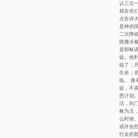
认三位
就在你
点告诉
是神的
二次降
路撒冷
是耶稣
徒。他
临了，
生命；
临。 
徒，不
恩计划
活，向
稣为主
么时候
或许会
行走的