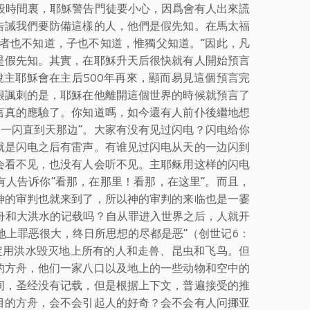
段時間裏，耶穌警告門徒要小心，因爲會有人出來謊
告誡我們要防備這樣的人，他們是假先知。在馬太福
者也不知道，子也不知道，惟獨父知道。”因此，凡
是假先知。其實，在耶穌升天后很快就有人開始預言
說主耶穌會在主后500年再來，顯而易見這個預言完
很諷刺的是，耶穌在他離開這個世界的時候就預言了
言真的應驗了。你知道嗎，如今還有人前仆後繼地想
边一闪直到天那边”。大家有没有见过闪电？闪电给你
就是闪电之后有雷声。有谁见过闪电从天的一边闪到
会看不见，也没有人会听不见。主耶稣用这样的闪电
人告诉你“看那，在那里！看那，在这里”。而且，
神的审判也就来到了，所以神的审判的来临也是一霎
舟和大洪水的记载吗？自从罪进入世界之后，人就开
地上罪恶很大，终日所思想的尽都是恶”（创世记6：
定用洪水毁灭地上所有的人和走兽、昆虫和飞鸟。但
的方舟，他们一家八口以及地上的一些动物和空中的
间，圣经没有记载，但是根据上下文，普遍接受的推
目的方舟，会不会引起人的好奇？会不会有人问挪亚