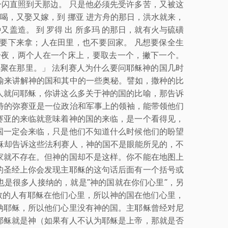
一闪直照到天那边。 只是他必须先受许多苦，又被这
又喝，又娶又嫁，到 挪亚 进方舟的那日，洪水就来，
盖造。 到 罗得 出 所多玛 的那日，就有火与硫磺
要下来拿；人在田里，也不要回家。 凡想要保全生
一夜，两个人在一个床上，要取去一个，撇下一个。
必聚在那里。」 法利赛人为什么要问耶稣神的国几时
喻来讲解神的国和其中的一些奥秘。譬如，撒种的比
人就问耶稣，你讲这么多关于神的国的比喻，那告诉
待的弥赛亚是一位政治和军事上的领袖，能带领他们
赛亚的来临就意味着神的国的来临，是一个看得见，
国一定会来临，只是他们不知道什么时候他们的盼望
稣却告诉这些法利赛人，神的国不是眼能所见的，不
家就不存在。但神的国却不是这样。你不能在地图上
的圣经上你会发现主耶稣的这句话后面有一个括号或
是很多人接纳的，就是“神的国就在你们心里”，另
救的人有耶稣在他们心里，所以神的国在他们心里，
纳耶稣，所以他们心里没有神的国。主耶稣曾经对尼
耶稣就是神（如果有人不认为耶稣是上帝，那就是否