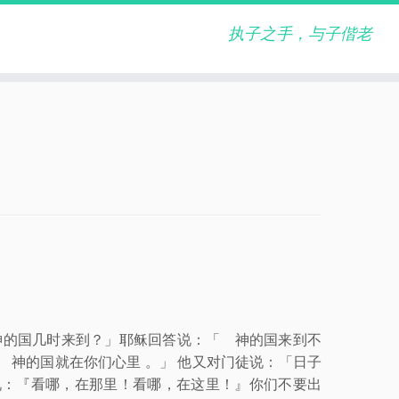
执子之手，与子偕老
 神的国几时来到？」耶稣回答说：「 神的国来到不
 神的国就在你们心里 。」 他又对门徒说：「日子
说：『看哪，在那里！看哪，在这里！』你们不要出