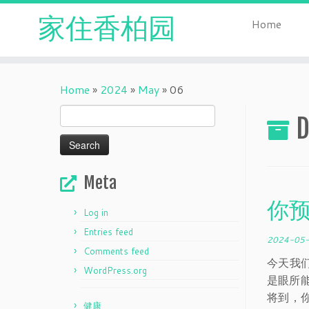
家住香柏园
Home
Skip
to
Home
»
2024
»
May
»
06
content
Search
D
for:
Meta
你
Log in
Entries feed
2024-05
Comments feed
今天我
WordPress.org
是眼所
将到，
健康