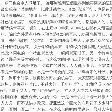
的一瞬间也会令人满足了。 從耶穌離開這個世界到他再回來的這
基督出現在了某個地方，以此迷惑衆人。耶穌告誡門徒，也是在
可福音裏耶穌說：“但那日子，那時辰，沒有人知道，連天上的使
耶穌已經降臨了，或者預測耶穌在何時會再來的，都是騙人的，
什麽時候會再來，譬如，在主后200年到300年左右就有人預言
誤的。除此之外還有很多人預言過耶穌的再來，結果可想而知。
麽做，先給我們打了預防針，要我們防備這些人，結果耶穌的預
耶穌什麽時候再來。 关于耶稣的再来，耶稣说“好像闪电从天这
的感觉？闪电的一个特点就是快，一瞬间就完成了。另一个特点
一边？那是何等大的闪电。当这么大的闪电出现的时候，没有人
他的再来，意思是他第二次降临的时候，人人都会看见，不需要有
再来是一瞬间的事情，不是一个缓慢的过程。耶稣再来的时候，
临了。到那个时候，就再没有悔改的机会了。 大家还记得挪亚方
地败坏，到挪亚的时代，不过大约一千年的时间，“耶和华见人在
只有挪亚是个义人，在当时是完全人。神因为人类罪大恶极而决
是怜悯的神，他要保全义人的生命，于是神告诉挪亚造一只很大
进入方舟，而不被洪水毁灭。挪亚造这个巨大的方舟花了多少时
约是一百到一百二十年左右。在这么长的时间里建造一只引人注