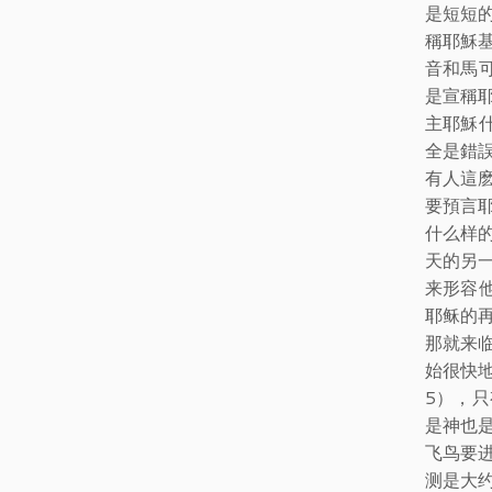
是短短
稱耶穌
音和馬
是宣稱
主耶穌
全是錯
有人這
要預言
什么样
天的另
来形容
耶稣的
那就来
始很快
5），
是神也
飞鸟要
测是大