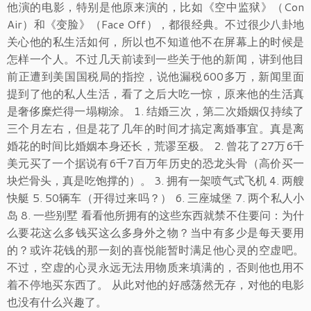
他演的电影，特别是他原来演的，比如《空中监狱》（Con
Air）和《变脸》（Face Off），都很经典。不过很少八卦地
关心他的私生活如何，所以也不知道他不在屏幕上的时候是
怎样一个人。不过几天前读到一些关于他的新闻，讲到他目
前正遭到美国国税局的指控，说他漏税600多万，新闻里面
提到了他的私人生活，看了之后大吃一惊，原来他的生活真
是奢侈糜烂得一塌糊涂。 1. 结婚三次，第二次婚姻仅持续了
三个月左右，但是花了几年的时间才搞定离婚事宜。真是离
婚花的时间比婚姻本身还长，荒谬至极。 2. 曾花了27万6千
美元买了一个据说有6千7百万年历史的恐龙头骨（高价买一
块烂骨头，真是吃饱撑的）。 3. 拥有一架喷气式飞机 4. 两艘
快艇 5. 50辆车（开得过来吗？） 6. 三座城堡 7. 两个私人小
岛 8. 一些别墅 看看他所拥有的这些东西就禁不住要问：为什
么要花这么多钱买这么多身外之物？当中有多少是每天要用
的？或许花钱的那一刻的喜悦能暂时满足他心灵的空虚吧。
不过，空虚的心灵永远无法用物质来填满的，否则他也用不
着不停地买东西了。 从此对他的好感荡然无存，对他的电影
也没有什么兴趣了。