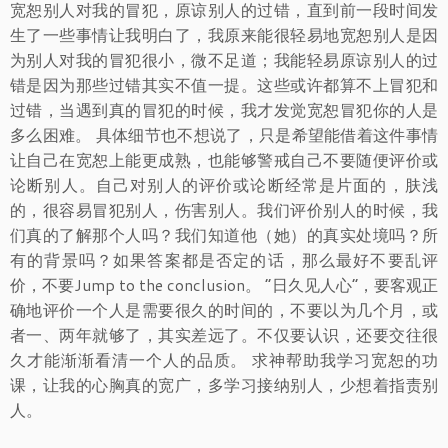
宽恕别人对我的冒犯，原谅别人的过错，直到前一段时间发
生了一些事情让我明白了，我原来能很轻易地宽恕别人是因
为别人对我的冒犯很小，微不足道；我能轻易原谅别人的过
错是因为那些过错其实不值一提。这些或许都算不上冒犯和
过错，当遇到真的冒犯的时候，我才发觉宽恕冒犯你的人是
多么困难。 具体细节也不想说了，只是希望能借着这件事情
让自己在宽恕上能更成熟，也能够警戒自己不要随便评价或
论断别人。自己对别人的评价或论断经常是片面的，肤浅
的，很容易冒犯别人，伤害别人。我们评价别人的时候，我
们真的了解那个人吗？我们知道他（她）的真实处境吗？所
有的背景吗？如果答案都是否定的话，那么最好不要乱评
价，不要Jump to the conclusion。 “日久见人心”，要客观正
确地评价一个人是需要很久的时间的，不要以为几个月，或
者一、两年就够了，其实差远了。不仅要认识，还要交往很
久才能渐渐看清一个人的品质。 求神帮助我学习宽恕的功
课，让我的心胸真的宽广，多学习接纳别人，少想着指责别
人。